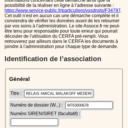
informations concernant cette démarche ainsi que la
possibiltié de la réaliser en ligne à l'adresse suivante :
https://www.service-public.fr/particuliers/vosdroits/F34797
.
Cet outil n'est en aucun cas une démarche complète et il
conviendra de vérifier les données avant de les retourner
par vos soins à l'administration. Le site Assoce.fr ne peut-
être tenu pour responsable pour toute erreur qui pourrait
découler de l'utilisation du CERFA pré-rempli. Vous
retrouverez par ailleurs dans le CERFA les documents à
joindre à l'administration pour chaque type de demande.
Identification de l’association
Général
Titre :
Numéro de dossier (W...) :
Numéro SIREN/SIRET (facultatif) :