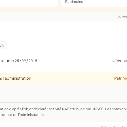
Patrimoine
Sourc
0
ration le
4 évèn
25/09/2015
r l'administration
Patrim
ts ceux de l'administration.