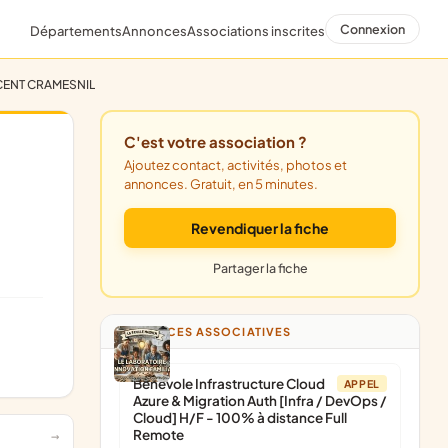
Connexion
Départements
Annonces
Associations inscrites
NCENT CRAMESNIL
C'est votre association ?
Ajoutez contact, activités, photos et
annonces. Gratuit, en 5 minutes.
Revendiquer la fiche
Partager la fiche
ANNONCES ASSOCIATIVES
Bénévole Infrastructure Cloud
APPEL
Azure & Migration Auth [Infra / DevOps /
Cloud] H/F - 100% à distance Full
Remote