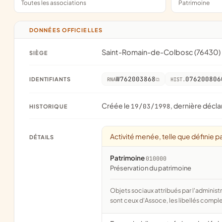
Toutes les associations
Patrimoine
DONNÉES OFFICIELLES
Saint-Romain-de-Colbosc (76430)
SIÈGE
W762003868
076200806
IDENTIFIANTS
RNA
HIST.
Créée le
, dernière décla
19/03/1998
HISTORIQUE
Activité menée, telle que définie pa
DÉTAILS
Patrimoine
010000
préservation du patrimoine
Objets sociaux attribués par l'administration d'après l'objet déclaré ; activité NAF attribuée par l'INSEE. Les noms courts
sont ceux d'Assoce, les libellés comple