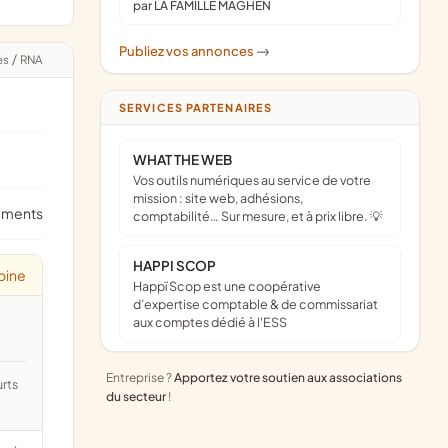
par LA FAMILLE MAGHEN
Publiez vos annonces
->
es
/
RNA
SERVICES PARTENAIRES
WHAT THE WEB
Vos outils numériques au service de votre
mission : site web, adhésions,
ements
comptabilité… Sur mesure, et à prix libre. 💡
HAPPI SCOP
oine
Happï Scop est une coopérative
d’expertise comptable & de commissariat
aux comptes dédié à l'ESS
Entreprise ?
Apportez votre soutien aux associations
du secteur
!