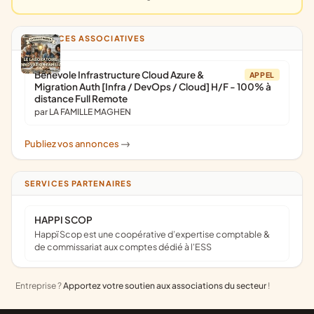
ANNONCES ASSOCIATIVES
Bénévole Infrastructure Cloud Azure &
APPEL
Migration Auth [Infra / DevOps / Cloud] H/F - 100% à
distance Full Remote
par LA FAMILLE MAGHEN
Publiez vos annonces
->
SERVICES PARTENAIRES
HAPPI SCOP
Happï Scop est une coopérative d’expertise comptable &
de commissariat aux comptes dédié à l'ESS
Entreprise ?
Apportez votre soutien aux associations du secteur
!