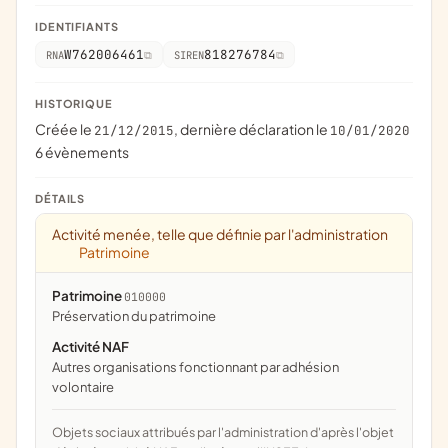
IDENTIFIANTS
W762006461
818276784
RNA
SIREN
HISTORIQUE
Créée le
, dernière déclaration le
21/12/2015
10/01/2020
6 évènements
DÉTAILS
Activité menée, telle que définie par l'administration
Patrimoine
Patrimoine
010000
préservation du patrimoine
Activité NAF
Autres organisations fonctionnant par adhésion
volontaire
Objets sociaux attribués par l'administration d'après l'objet