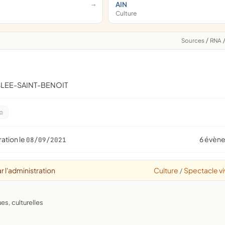
AIN
Culture
Sources
/
RNA
SLEE-SAINT-BENOIT
ration le
6 évèn
08/09/2021
r l'administration
Culture
Spectacle vi
/
ues, culturelles