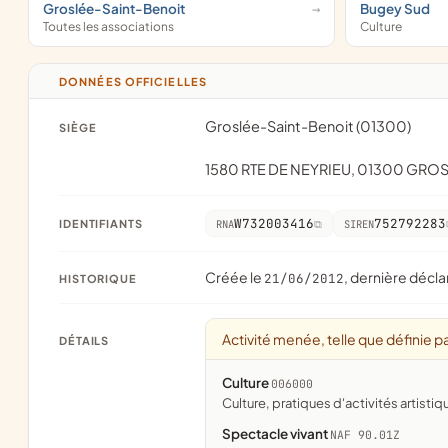
Groslée-Saint-Benoit
Bugey Sud
Toutes les associations
Culture
DONNÉES OFFICIELLES
Groslée-Saint-Benoit (01300)
SIÈGE
1580 RTE DE NEYRIEU, 01300 GRO
W732003416
752792283
IDENTIFIANTS
RNA
SIREN
Créée le
, dernière décla
21/06/2012
HISTORIQUE
Activité menée, telle que définie pa
DÉTAILS
Culture
006000
culture, pratiques d'activités artistiq
Spectacle vivant
NAF 90.01Z