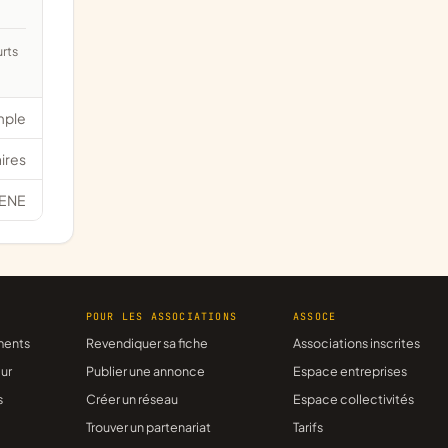
mple
ires
ENE
R
POUR LES ASSOCIATIONS
ASSOCE
ments
Revendiquer sa fiche
Associations inscrites
ur
Publier une annonce
Espace entreprises
s
Créer un réseau
Espace collectivités
Trouver un partenariat
Tarifs