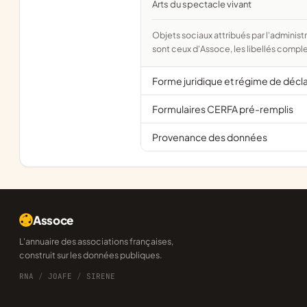
Arts du spectacle vivant
Objets sociaux attribués par l'administration d'après l'objet déclaré ; activité NAF attribuée par l'INSEE. Les noms courts
sont ceux d'Assoce, les libellés comple
Forme juridique et régime de décl
Formulaires CERFA pré-remplis
Provenance des données
Assoce
L'annuaire des associations françaises,
construit sur les données publiques.
RNA
/
JOAFE
/
SIRENE