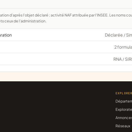
ts ceux de l'administration.
aration
Déclarée
Si
/
2 formula
RNA
SIR
/
EXPLORE
Départe
Explorate
Annonce
Réseaux