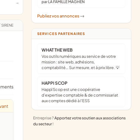
par LA FAMILLE MAGHEN
Publiez vos annonces
->
/
SIRENE
SERVICES PARTENAIRES
WHAT THE WEB
Vos outils numériques au service de votre
mission : site web, adhésions,
comptabilité… Sur mesure, et à prix libre. 💡
HAPPI SCOP
ements
Happï Scop est une coopérative
d’expertise comptable & de commissariat
aux comptes dédié à l'ESS
vant
Entreprise ?
Apportez votre soutien aux associations
du secteur
!