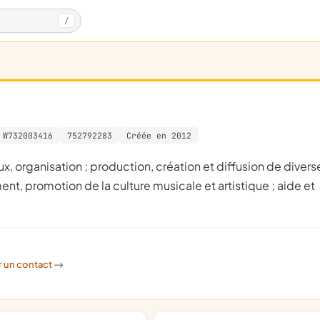
/
W732003416
752792283
Créée en 2012
nt, promotion de la culture musicale et artistique ; aide et
r un contact
->