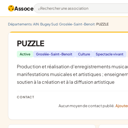
Assoce
Rechercher une association
Départements
AIN
Bugey Sud
Groslée-Saint-Benoit
PUZZLE
PUZZLE
Active
Groslée-Saint-Benoit
Culture
Spectacle vivant
production et réalisation d'enregistrements musicaux, organisation ; production, création et diffusion de diverses
manifestations musicales et artistiques ; enseigneme
soutien à la création et à la diffusion artistique
CONTACT
Aucun moyen de contact publié.
Ajoute