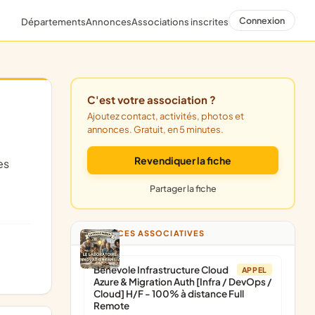
Connexion
Départements
Annonces
Associations inscrites
C'est votre association ?
Ajoutez contact, activités, photos et
annonces. Gratuit, en 5 minutes.
Revendiquer la fiche
Partager la fiche
ANNONCES ASSOCIATIVES
Bénévole Infrastructure Cloud
APPEL
Azure & Migration Auth [Infra / DevOps /
Cloud] H/F - 100% à distance Full
Remote