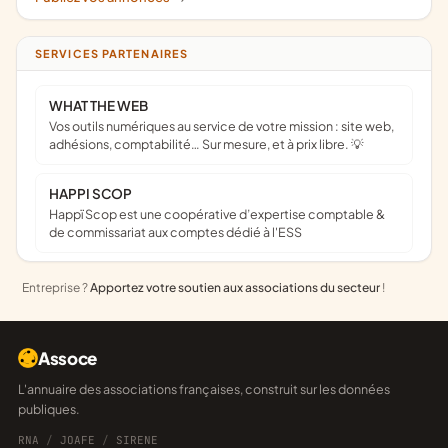
SERVICES PARTENAIRES
WHAT THE WEB
Vos outils numériques au service de votre mission : site web,
adhésions, comptabilité… Sur mesure, et à prix libre. 💡
HAPPI SCOP
Happï Scop est une coopérative d’expertise comptable &
de commissariat aux comptes dédié à l'ESS
Entreprise ?
Apportez votre soutien aux associations du secteur
!
Assoce
L'annuaire des associations françaises, construit sur les données
publiques.
RNA
/
JOAFE
/
SIRENE