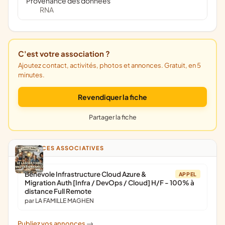
Provenance des données
RNA
C'est votre association ?
Ajoutez contact, activités, photos et annonces. Gratuit, en 5
minutes.
Revendiquer la fiche
Partager la fiche
ANNONCES ASSOCIATIVES
Bénévole Infrastructure Cloud Azure &
APPEL
Migration Auth [Infra / DevOps / Cloud] H/F - 100% à
distance Full Remote
par LA FAMILLE MAGHEN
Publiez vos annonces
->