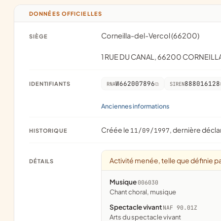
DONNÉES OFFICIELLES
Corneilla-del-Vercol (66200)
SIÈGE
1 RUE DU CANAL, 66200 CORNEIL
W662007896
888016128
IDENTIFIANTS
RNA
SIREN
Anciennes informations
Créée le
, dernière décla
11/09/1997
HISTORIQUE
Activité menée, telle que définie pa
DÉTAILS
Musique
006030
chant choral, musique
Spectacle vivant
NAF 90.01Z
Arts du spectacle vivant