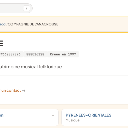
/
rcol
COMPAGNIE DE L'ANACROUSE
E
W662007896
888016128
Créée en 1997
atrimoine musical folklorique
r un contact
->
on
PYRENEES-ORIENTALES
Musique