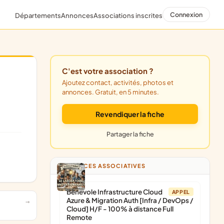
Connexion
Départements
Annonces
Associations inscrites
C'est votre association ?
Ajoutez contact, activités, photos et
annonces. Gratuit, en 5 minutes.
Revendiquer la fiche
Partager la fiche
ANNONCES ASSOCIATIVES
Bénévole Infrastructure Cloud
APPEL
Azure & Migration Auth [Infra / DevOps /
Cloud] H/F - 100% à distance Full
Remote