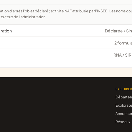
ts ceux de l'administration.
aration
Déclarée
Si
/
2 formula
RNA
SIR
/
EXPLORE
Départe
Explorate
Annonce
Réseaux