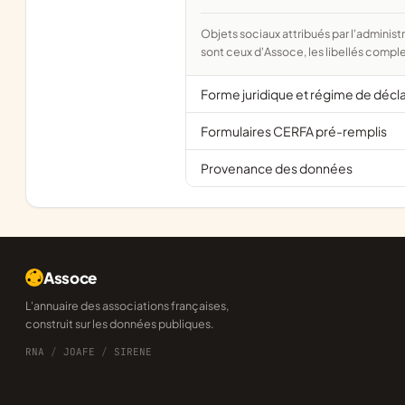
Objets sociaux attribués par l'administration d'après l'objet déclaré ; activité NAF attribuée par l'INSEE. Les noms courts
sont ceux d'Assoce, les libellés comple
Forme juridique et régime de décl
Formulaires CERFA pré-remplis
Provenance des données
Assoce
L'annuaire des associations françaises,
construit sur les données publiques.
RNA
/
JOAFE
/
SIRENE