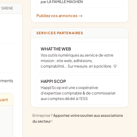
par LA FAMILLE MAGHEN
/
SIRENE
Publiez vos annonces
->
SERVICES PARTENAIRES
WHAT THE WEB
Vos outils numériques au service de votre
mission : site web, adhésions,
comptabilité… Sur mesure, et à prix libre. 💡
ements
HAPPI SCOP
Happï Scop est une coopérative
d’expertise comptable & de commissariat
aux comptes dédié à l'ESS
vant
Entreprise ?
Apportez votre soutien aux associations
du secteur
!