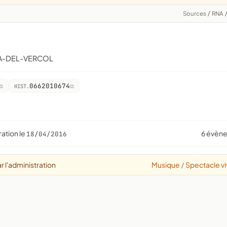
Sources
/
RNA
LA-DEL-VERCOL
0662010674
HIST.
ration le
6 évèn
18/04/2016
r l'administration
Musique
Spectacle vi
/