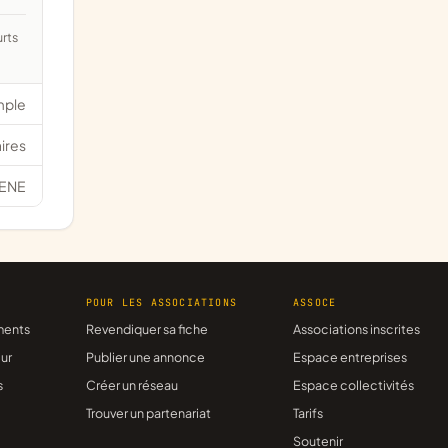
mple
ires
ENE
R
POUR LES ASSOCIATIONS
ASSOCE
ments
Revendiquer sa fiche
Associations inscrites
ur
Publier une annonce
Espace entreprises
s
Créer un réseau
Espace collectivités
Trouver un partenariat
Tarifs
Soutenir