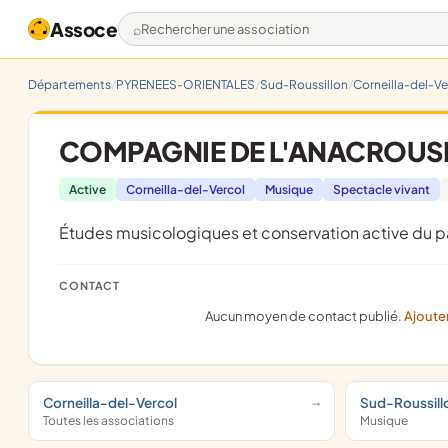
Assoce
Rechercher une association
Départements
PYRENEES-ORIENTALES
Sud-Roussillon
Corneilla-del-Ve
COMPAGNIE DE L'ANACROUS
Active
Corneilla-del-Vercol
Musique
Spectacle vivant
études musicologiques et conservation active du p
CONTACT
Aucun moyen de contact publié.
Ajoute
Corneilla-del-Vercol
Sud-Roussill
Toutes les associations
Musique