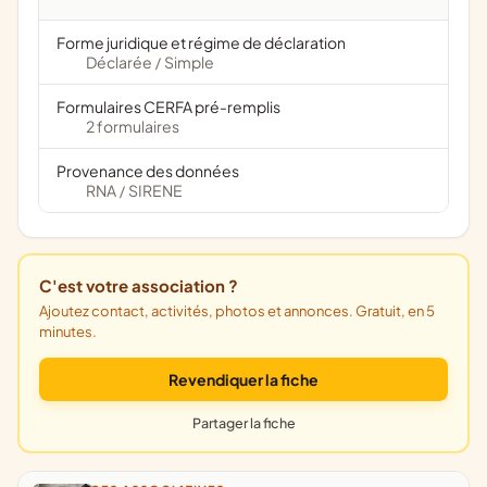
Forme juridique et régime de déclaration
Déclarée
Simple
/
Formulaires CERFA pré-remplis
2 formulaires
Provenance des données
RNA
SIRENE
/
C'est votre association ?
Ajoutez contact, activités, photos et annonces. Gratuit, en 5
minutes.
Revendiquer la fiche
Partager la fiche