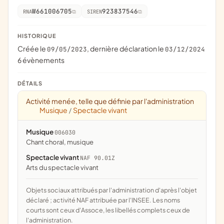
W661006705
923837546
RNA
SIREN
HISTORIQUE
Créée le
, dernière déclaration le
09/05/2023
03/12/2024
6 évènements
DÉTAILS
Activité menée, telle que définie par l'administration
Musique
Spectacle vivant
/
Musique
006030
chant choral, musique
Spectacle vivant
NAF 90.01Z
Arts du spectacle vivant
Objets sociaux attribués par l'administration d'après l'objet
déclaré ; activité NAF attribuée par l'INSEE. Les noms
courts sont ceux d'Assoce, les libellés complets ceux de
l'administration.