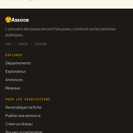
Assoce
L'annuaire des associations françaises, construit sur les données
publiques.
RNA
/
JOAFE
/
SIRENE
EXPLORER
Départements
Explorateur
Annonces
Réseaux
POUR LES ASSOCIATIONS
Revendiquer sa fiche
Publier une annonce
Créer un réseau
Trouver un partenariat