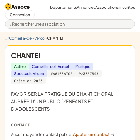
Assoce
Départements
Annonces
Associations inscrites
Connexion
Rechercher une association
Corneilla-del-Vercol
CHANTE!
CHANTE!
Active
Corneilla-del-Vercol
Musique
Spectacle vivant
W661006705
923837546
Créée en 2023
fAVORISER LA PRATIQUE DU CHANT CHORAL
AUPRÈS D'UN PUBLIC D'ENFANTS ET
D'ADOLESCENTS
CONTACT
Aucun moyen de contact publié.
Ajouter un contact
->