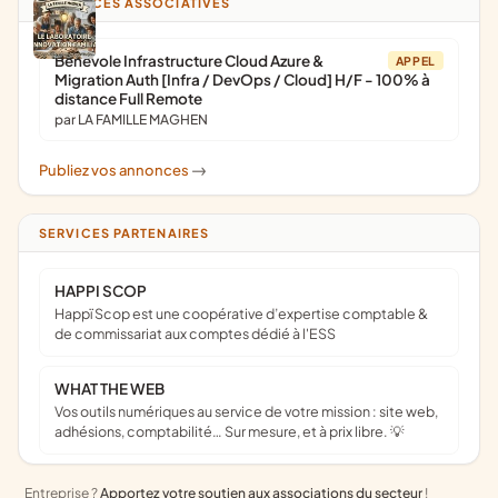
ANNONCES ASSOCIATIVES
Bénévole Infrastructure Cloud Azure &
APPEL
Migration Auth [Infra / DevOps / Cloud] H/F - 100% à
distance Full Remote
par LA FAMILLE MAGHEN
Publiez vos annonces
->
SERVICES PARTENAIRES
HAPPI SCOP
Happï Scop est une coopérative d’expertise comptable &
de commissariat aux comptes dédié à l'ESS
WHAT THE WEB
Vos outils numériques au service de votre mission : site web,
adhésions, comptabilité… Sur mesure, et à prix libre. 💡
Entreprise ?
Apportez votre soutien aux associations du secteur
!