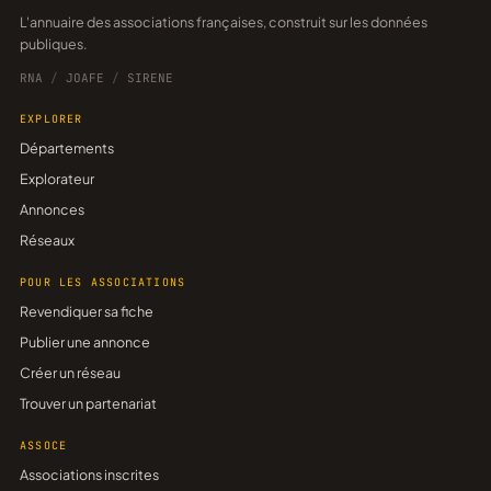
L'annuaire des associations françaises, construit sur les données
publiques.
RNA
/
JOAFE
/
SIRENE
EXPLORER
Départements
Explorateur
Annonces
Réseaux
POUR LES ASSOCIATIONS
Revendiquer sa fiche
Publier une annonce
Créer un réseau
Trouver un partenariat
ASSOCE
Associations inscrites