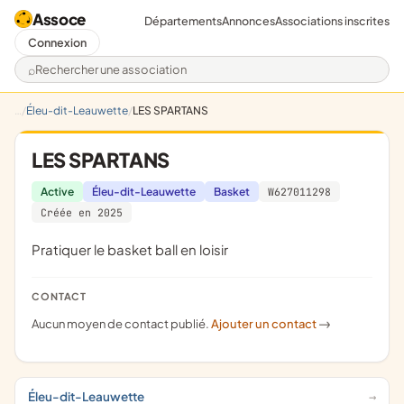
Assoce
Départements
Annonces
Associations inscrites
Connexion
Rechercher une association
Éleu-dit-Leauwette
LES SPARTANS
LES SPARTANS
Active
Éleu-dit-Leauwette
Basket
W627011298
Créée en 2025
pratiquer le basket ball en loisir
CONTACT
Aucun moyen de contact publié.
Ajouter un contact
->
Éleu-dit-Leauwette