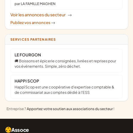
par LA FAMILLE MAGHEN
Voir les annonces du secteur
->
Publiez vos annonces
->
SERVICES PARTENAIRES
LE FOURGON
🚚 Boissons et épicerie consignées, livrées et reprises pour
vos événements. Simple, zéro déchet.
HAPPI SCOP
Happï Scop est une coopérative d’expertise comptable &
de commissariat aux comptes dédié à l'ESS
Entreprise ?
Apportez votre soutien aux associations du secteur
!
Assoce