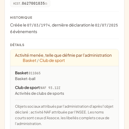
0627001035
HIST.
HISTORIQUE
Créée le
, dernière déclaration le
07/03/1974
02/07/2025
6 évènements
DÉTAILS
Activité menée, telle que définie par l'administration
Basket
Club de sport
/
Basket
011065
Basket-ball
Club de sport
NAF 93.12Z
Activités de clubs de sports
Objets sociaux attribués par l'administration d'après l'objet
déclaré ; activité NAF attribuée par l'INSEE. Les noms
courts sont ceux d'Assoce, les libellés complets ceux de
l'administration.