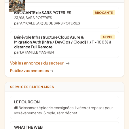
BROCANTE de SARS POTERIES
BROCANTE
23/08
, SARS POTERIES
par AMICALE LAIQUE DE SARS POTERIES
Bénévole Infrastructure Cloud Azure &
APPEL
Migration Auth [Infra / DevOps / Cloud] H/F - 100% à
distance Full Remote
par LA FAMILLE MAGHEN
Voir les annonces du secteur
->
Publiez vos annonces
->
SERVICES PARTENAIRES
LE FOURGON
🚚 Boissons et épicerie consignées, livrées et reprises pour
vos événements. Simple, zéro déchet.
WHAT THE WEB