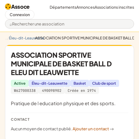
Assoce
Départements
Annonces
Associations inscrites
Connexion
Rechercher une association
Éleu-dit-Leauwette
ASSOCIATION SPORTIVE MUNICIPALE DE BASKET BALL D E
ASSOCIATION SPORTIVE
MUNICIPALE DE BASKET BALL D
ELEU DIT LEAUWETTE
Active
Éleu-dit-Leauwette
Basket
Club de sport
W627000338
490098902
Créée en 1974
Pratique de l education physique et des sports.
CONTACT
Aucun moyen de contact publié.
Ajouter un contact
->