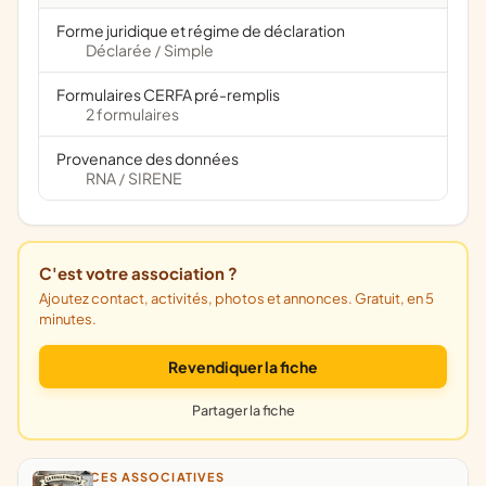
Forme juridique et régime de déclaration
Déclarée
Simple
/
Formulaires CERFA pré-remplis
2 formulaires
Provenance des données
RNA
SIRENE
/
C'est votre association ?
Ajoutez contact, activités, photos et annonces. Gratuit, en 5
minutes.
Revendiquer la fiche
Partager la fiche
ANNONCES ASSOCIATIVES