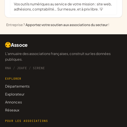
Vos outils numériques au service de votre mission : site web,
adhésions, comptabilité… Sur mesure, et à prix libre. 💡
Entreprise ?
Apportez votre soutien aux associations du secteur
!
Assoce
L'annuaire des associations françaises, construit sur les données
publiques.
RNA
/
JOAFE
/
SIRENE
EXPLORER
Départements
Explorateur
Annonces
Réseaux
POUR LES ASSOCIATIONS