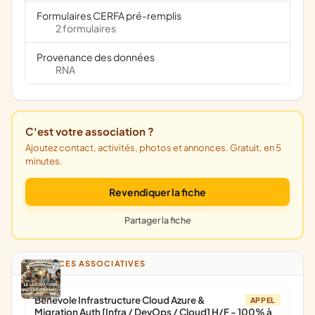
Formulaires CERFA pré-remplis
2 formulaires
Provenance des données
RNA
C'est votre association ?
Ajoutez contact, activités, photos et annonces. Gratuit, en 5
minutes.
Revendiquer la fiche
Partager la fiche
ANNONCES ASSOCIATIVES
Bénévole Infrastructure Cloud Azure &
APPEL
Migration Auth [Infra / DevOps / Cloud] H/F - 100% à