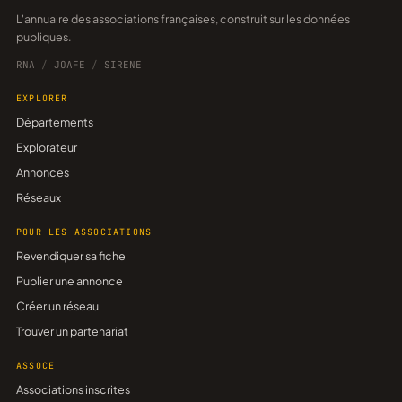
L'annuaire des associations françaises, construit sur les données
publiques.
RNA
/
JOAFE
/
SIRENE
EXPLORER
Départements
Explorateur
Annonces
Réseaux
POUR LES ASSOCIATIONS
Revendiquer sa fiche
Publier une annonce
Créer un réseau
Trouver un partenariat
ASSOCE
Associations inscrites