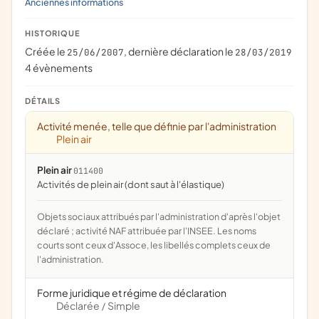
Anciennes informations
HISTORIQUE
Créée le
, dernière déclaration le
25/06/2007
28/03/2019
4 évènements
DÉTAILS
Activité menée, telle que définie par l'administration
Plein air
Plein air
011400
activités de plein air (dont saut à l'élastique)
Objets sociaux attribués par l'administration d'après l'objet
déclaré ; activité NAF attribuée par l'INSEE. Les noms
courts sont ceux d'Assoce, les libellés complets ceux de
l'administration.
Forme juridique et régime de déclaration
Déclarée
Simple
/