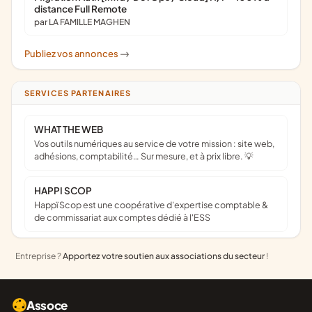
distance Full Remote
par LA FAMILLE MAGHEN
Publiez vos annonces
->
SERVICES PARTENAIRES
WHAT THE WEB
Vos outils numériques au service de votre mission : site web,
adhésions, comptabilité… Sur mesure, et à prix libre. 💡
HAPPI SCOP
Happï Scop est une coopérative d’expertise comptable &
de commissariat aux comptes dédié à l'ESS
Entreprise ?
Apportez votre soutien aux associations du secteur
!
Assoce