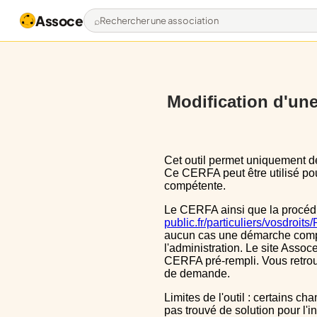
Assoce
Rechercher une association
Modification d'une 
Cet outil permet uniquement de pré-remplir le CERFA 13972*03 avec les données actuellement disponibles publiquement.
Ce CERFA peut être utilisé pour
compétente.
Le CERFA ainsi que la procéd
public.fr/particuliers/vosdroit
aucun cas une démarche complèt
l'administration. Le site Assoce
CERFA pré-rempli. Vous retrou
de demande.
Limites de l'outil : certains champs sont un peu décalé dans le CERFA, ils le sont aussi dans le CERFA initial, nous n'avons
pas trouvé de solution pour l'