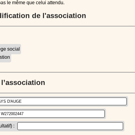
pas le même que celui attendu.
dification de l'association
ège social
stion
e l’association
atif) :