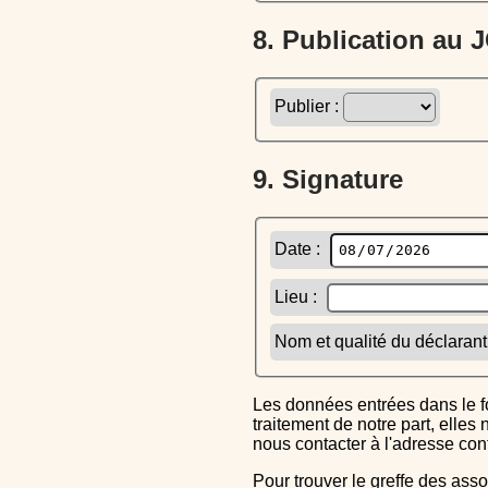
8. Publication au
Publier :
9. Signature
Date :
Lieu :
Nom et qualité du déclarant
Les données entrées dans le formulaire sont uniquement inscrites dans le CERFA généré, elles ne font l'objet d'aucun autre
traitement de notre part, elle
nous contacter à l'adresse co
Pour trouver le greffe des associations auquel vous devrez ensuite envoyer le CERFA completé, reportez-vous sur l'annuaire