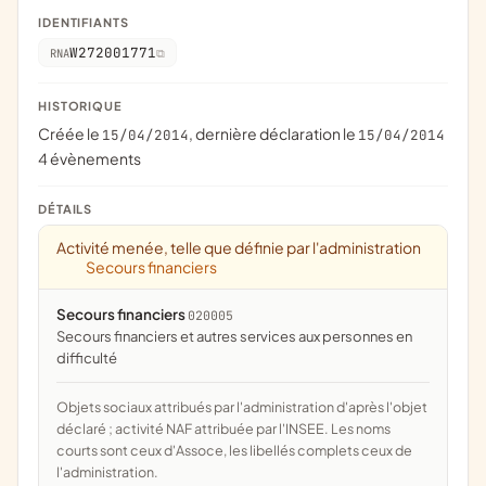
IDENTIFIANTS
W272001771
RNA
HISTORIQUE
Créée le
, dernière déclaration le
15/04/2014
15/04/2014
4 évènements
DÉTAILS
Activité menée, telle que définie par l'administration
Secours financiers
Secours financiers
020005
secours financiers et autres services aux personnes en
difficulté
Objets sociaux attribués par l'administration d'après l'objet
déclaré ; activité NAF attribuée par l'INSEE. Les noms
courts sont ceux d'Assoce, les libellés complets ceux de
l'administration.