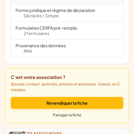
Forme juridique et régime de déclaration
Déclarée
Simple
/
Formulaires CERFA pré-remplis
2 formulaires
Provenance des données
RNA
C'est votre association ?
Ajoutez contact, activités, photos et annonces. Gratuit, en 5
minutes.
Revendiquer la fiche
Partager la fiche
ANNONCES ASSOCIATIVES