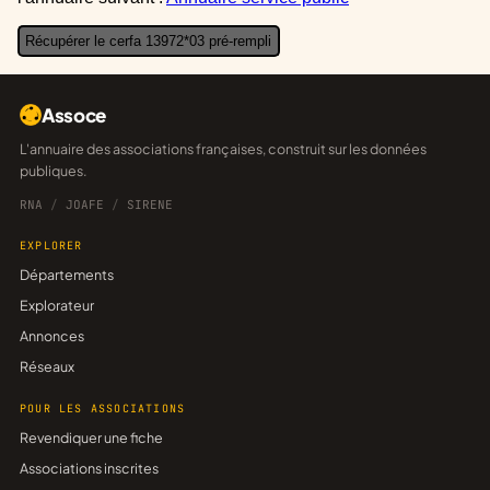
Récupérer le cerfa 13972*03 pré-rempli
Assoce
L'annuaire des associations françaises, construit sur les données
publiques.
RNA
/
JOAFE
/
SIRENE
EXPLORER
Départements
Explorateur
Annonces
Réseaux
POUR LES ASSOCIATIONS
Revendiquer une fiche
Associations inscrites