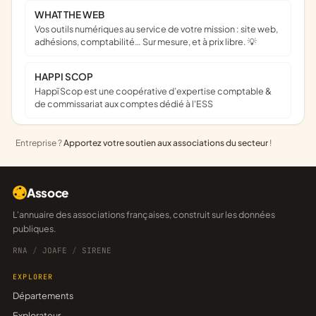
WHAT THE WEB
Vos outils numériques au service de votre mission : site web,
adhésions, comptabilité… Sur mesure, et à prix libre. 💡
HAPPI SCOP
Happï Scop est une coopérative d’expertise comptable &
de commissariat aux comptes dédié à l'ESS
Entreprise ?
Apportez votre soutien aux associations du secteur
!
Assoce
L'annuaire des associations françaises, construit sur les données
publiques.
RNA
/
JOAFE
/
SIRENE
EXPLORER
Départements
Explorateur