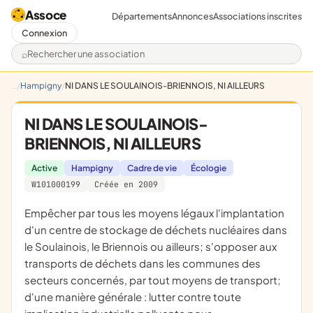
Assoce
Départements
Annonces
Associations inscrites
Connexion
Rechercher une association
Hampigny
NI DANS LE SOULAINOIS-BRIENNOIS, NI AILLEURS
NI DANS LE SOULAINOIS-
BRIENNOIS, NI AILLEURS
Active
Hampigny
Cadre de vie
Écologie
W101000199
Créée en 2009
empêcher par tous les moyens légaux l'implantation
d'un centre de stockage de déchets nucléaires dans
le Soulainois, le Briennois ou ailleurs; s'opposer aux
transports de déchets dans les communes des
secteurs concernés, par tout moyens de transport;
d'une manière générale : lutter contre toute