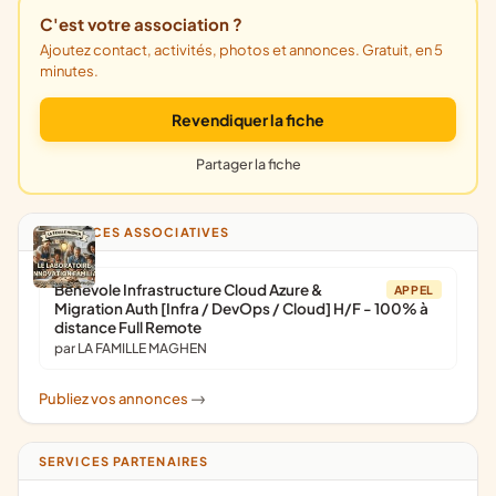
C'est votre association ?
Ajoutez contact, activités, photos et annonces. Gratuit, en 5
minutes.
Revendiquer la fiche
Partager la fiche
ANNONCES ASSOCIATIVES
Bénévole Infrastructure Cloud Azure &
APPEL
Migration Auth [Infra / DevOps / Cloud] H/F - 100% à
distance Full Remote
par LA FAMILLE MAGHEN
Publiez vos annonces
->
SERVICES PARTENAIRES