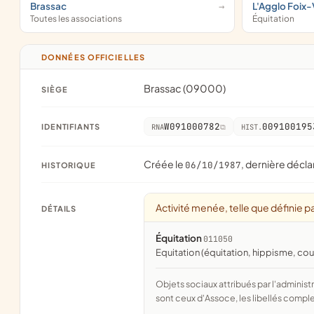
Brassac
L'Agglo Foix-
Toutes les associations
Équitation
DONNÉES OFFICIELLES
Brassac (09000)
SIÈGE
W091000782
009100195
IDENTIFIANTS
RNA
HIST.
Créée le
, dernière décla
06/10/1987
HISTORIQUE
Activité menée, telle que définie pa
DÉTAILS
Équitation
011050
Equitation (équitation, hippisme, co
Objets sociaux attribués par l'administration d'après l'objet déclaré ; activité NAF attribuée par l'INSEE. Les noms courts
sont ceux d'Assoce, les libellés comple