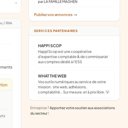
par LA FAMILLE MAGHEN
Publiez vos annonces
->
es
/
RNA
SERVICES PARTENAIRES
HAPPI SCOP
Happï Scop est une coopérative
d’expertise comptable & de commissariat
aux comptes dédié à l'ESS
ements
WHAT THE WEB
Vos outils numériques au service de votre
tion
mission : site web, adhésions,
comptabilité… Sur mesure, et à prix libre. 💡
Entreprise ?
Apportez votre soutien aux associations
du secteur
!