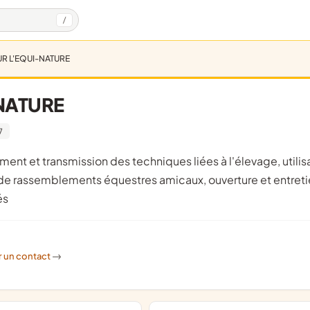
/
R L'EQUI-NATURE
NATURE
7
de rassemblements équestres amicaux, ouverture et entret
és
r un contact
->