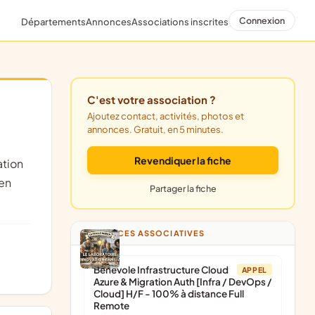
Connexion
Départements
Annonces
Associations inscrites
C'est votre association ?
Ajoutez contact, activités, photos et
annonces. Gratuit, en 5 minutes.
Revendiquer la fiche
ien
Partager la fiche
ANNONCES ASSOCIATIVES
Bénévole Infrastructure Cloud
APPEL
Azure & Migration Auth [Infra / DevOps /
Cloud] H/F - 100% à distance Full
Remote