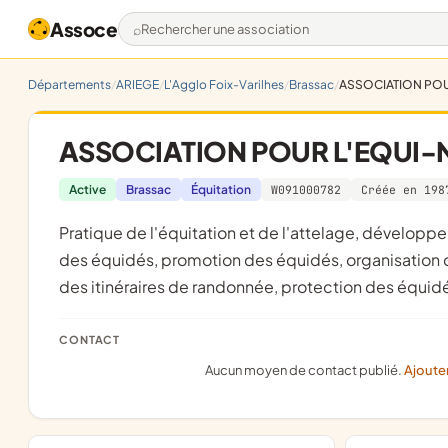
Assoce
Rechercher une association
Départements
ARIEGE
L'Agglo Foix-Varilhes
Brassac
ASSOCIATION POU
ASSOCIATION POUR L'EQUI-
Active
Brassac
Équitation
W091000782
Créée en 198
pratique de l'équitation et de l'attelage, développement et transmission des techniques liées à l'élevage, utilisation
des équidés, promotion des équidés, organisation 
des itinéraires de randonnée, protection des équid
CONTACT
Aucun moyen de contact publié.
Ajoute