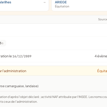
Varilhes
ARIEGE
Équitation
Sourc
3
ration le
4 évèn
16/12/2009
r l'administration
Équita
urse camarguaise, landaise)
ts ceux de l'administration.