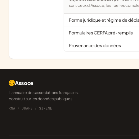
sont ceux d'Assoce, les libellés comple
Forme juridique et régime de décl
Formulaires CERFA pré-remplis
Provenance des données
Assoce
L'annuaire des associations françaises,
construit sur les données publiques.
RNA
/
JOAFE
/
SIRENE