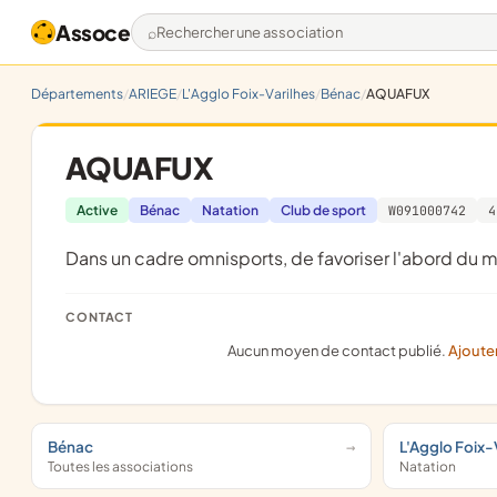
Assoce
Rechercher une association
Départements
ARIEGE
L'Agglo Foix-Varilhes
Bénac
AQUAFUX
AQUAFUX
Active
Bénac
Natation
Club de sport
W091000742
4
dans un cadre omnisports, de favoriser l'abord du mi
CONTACT
Aucun moyen de contact publié.
Ajoute
Bénac
L'Agglo Foix-
Toutes les associations
Natation