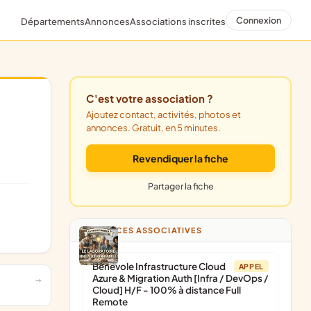
Connexion
Départements
Annonces
Associations inscrites
C'est votre association ?
Ajoutez contact, activités, photos et
annonces. Gratuit, en 5 minutes.
Revendiquer la fiche
Partager la fiche
ANNONCES ASSOCIATIVES
Bénévole Infrastructure Cloud
APPEL
Azure & Migration Auth [Infra / DevOps /
Cloud] H/F - 100% à distance Full
Remote