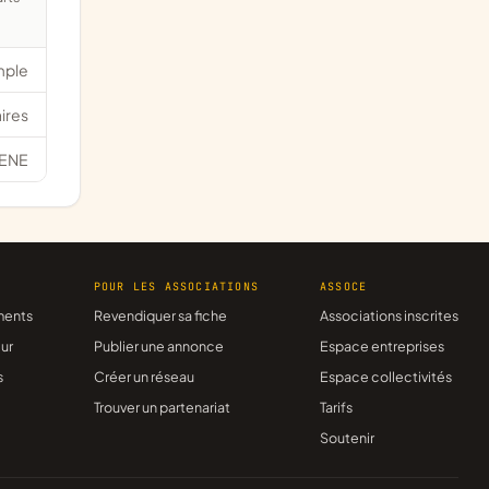
mple
ires
ENE
R
POUR LES ASSOCIATIONS
ASSOCE
ments
Revendiquer sa fiche
Associations inscrites
ur
Publier une annonce
Espace entreprises
s
Créer un réseau
Espace collectivités
Trouver un partenariat
Tarifs
Soutenir