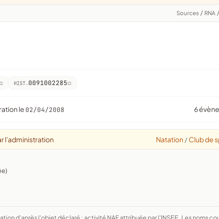
Sources
/
RNA
0091002285
HIST.
ration le
6 évèn
02/04/2008
r l'administration
Natation
Club de s
/
ée)