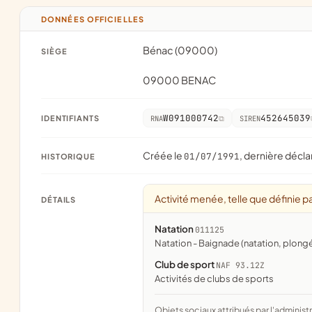
DONNÉES OFFICIELLES
Bénac (09000)
SIÈGE
09000 BENAC
W091000742
452645039
IDENTIFIANTS
RNA
SIREN
Créée le
, dernière décla
01/07/1991
HISTORIQUE
Activité menée, telle que définie pa
DÉTAILS
Natation
011125
Natation - Baignade (natation, plong
Club de sport
NAF 93.12Z
Activités de clubs de sports
Objets sociaux attribués par l'administration d'après l'objet déclaré ; activité NAF attribuée par l'INSEE. Les noms courts