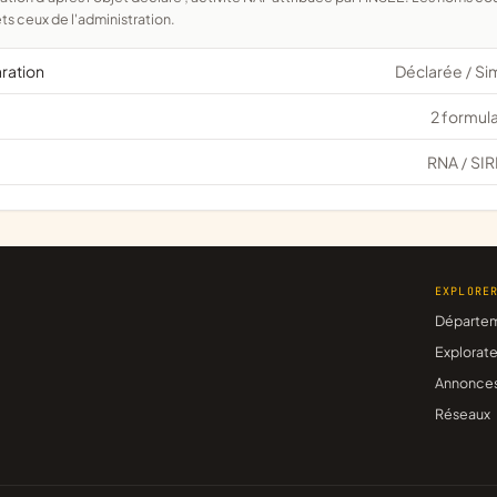
ts ceux de l'administration.
aration
Déclarée
Si
/
2 formula
RNA
SIR
/
EXPLORE
Départe
Explorate
Annonce
Réseaux