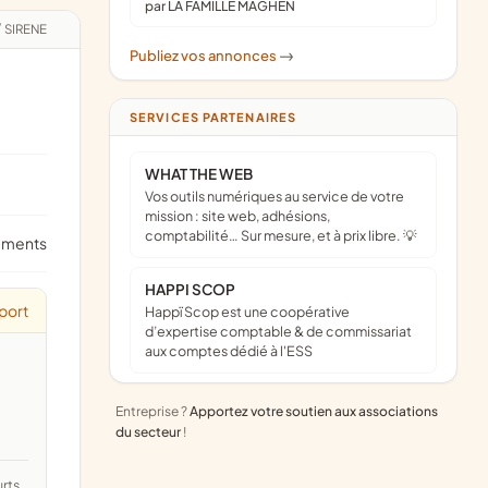
par LA FAMILLE MAGHEN
/
SIRENE
Publiez vos annonces
->
SERVICES PARTENAIRES
WHAT THE WEB
Vos outils numériques au service de votre
mission : site web, adhésions,
comptabilité… Sur mesure, et à prix libre. 💡
ements
HAPPI SCOP
port
Happï Scop est une coopérative
d’expertise comptable & de commissariat
aux comptes dédié à l'ESS
Entreprise ?
Apportez votre soutien aux associations
du secteur
!