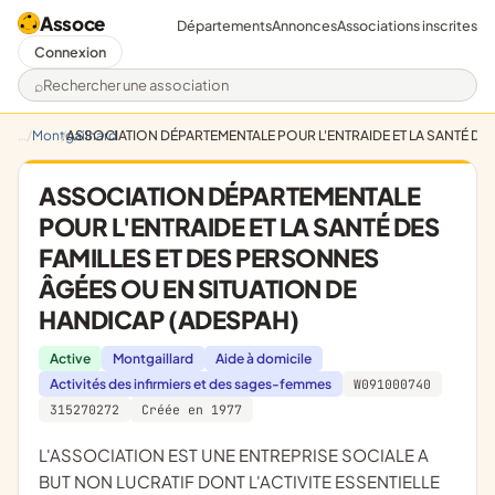
Assoce
Départements
Annonces
Associations inscrites
Connexion
Rechercher une association
Montgailhard
ASSOCIATION DÉPARTEMENTALE POUR L'ENTRAIDE ET LA SANTÉ DE
ASSOCIATION DÉPARTEMENTALE
POUR L'ENTRAIDE ET LA SANTÉ DES
FAMILLES ET DES PERSONNES
ÂGÉES OU EN SITUATION DE
HANDICAP (ADESPAH)
Active
Montgaillard
Aide à domicile
Activités des infirmiers et des sages-femmes
W091000740
315270272
Créée en 1977
L'ASSOCIATION EST UNE ENTREPRISE SOCIALE A
BUT NON LUCRATIF DONT L'ACTIVITE ESSENTIELLE