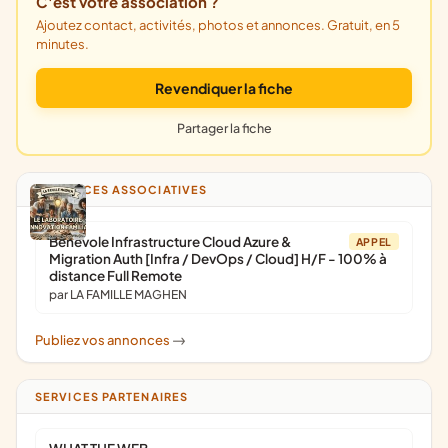
C'est votre association ?
Ajoutez contact, activités, photos et annonces. Gratuit, en 5
minutes.
Revendiquer la fiche
Partager la fiche
ANNONCES ASSOCIATIVES
Bénévole Infrastructure Cloud Azure &
APPEL
Migration Auth [Infra / DevOps / Cloud] H/F - 100% à
distance Full Remote
par LA FAMILLE MAGHEN
Publiez vos annonces
->
SERVICES PARTENAIRES