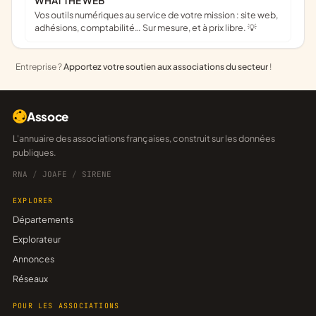
WHAT THE WEB
Vos outils numériques au service de votre mission : site web,
adhésions, comptabilité… Sur mesure, et à prix libre. 💡
Entreprise ?
Apportez votre soutien aux associations du secteur
!
Assoce
L'annuaire des associations françaises, construit sur les données
publiques.
RNA
/
JOAFE
/
SIRENE
EXPLORER
Départements
Explorateur
Annonces
Réseaux
POUR LES ASSOCIATIONS