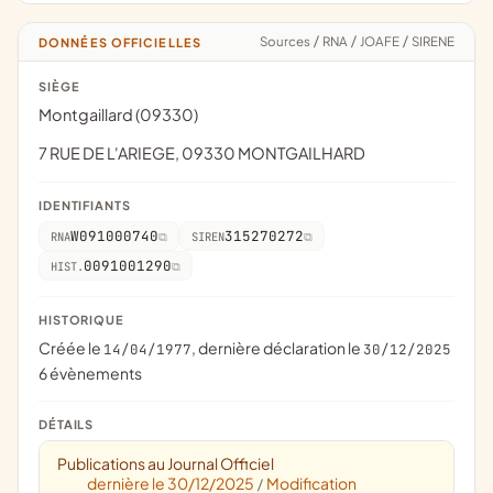
Sources
/
RNA
/
JOAFE
/
SIRENE
DONNÉES OFFICIELLES
SIÈGE
Montgaillard (09330)
7 RUE DE L'ARIEGE, 09330 MONTGAILHARD
IDENTIFIANTS
W091000740
315270272
RNA
SIREN
0091001290
HIST.
HISTORIQUE
Créée le
, dernière déclaration le
14/04/1977
30/12/2025
6 évènements
DÉTAILS
Publications au Journal Officiel
dernière le 30/12/2025
Modification
/