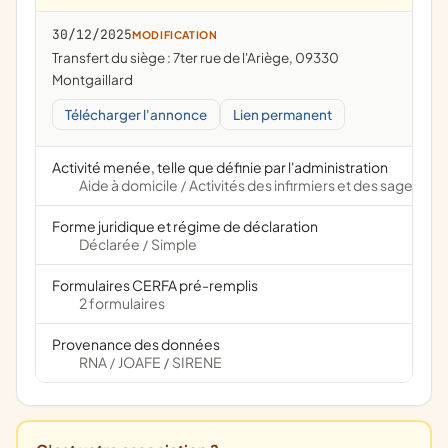
30/12/2025
MODIFICATION
Transfert du siège : 7ter rue de l'Ariège, 09330
Montgaillard
Télécharger l'annonce
Lien permanent
Activité menée, telle que définie par l'administration
Aide à domicile
Activités des infirmiers et des sages-
/
Forme juridique et régime de déclaration
Déclarée
Simple
/
Formulaires CERFA pré-remplis
2 formulaires
Provenance des données
RNA
JOAFE
SIRENE
/
/