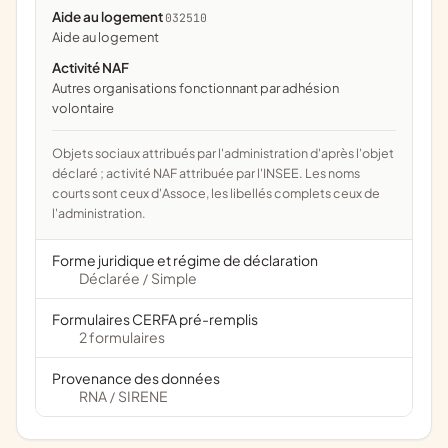
Aide au logement
032510
aide au logement
Activité NAF
Autres organisations fonctionnant par adhésion
volontaire
Objets sociaux attribués par l'administration d'après l'objet
déclaré ; activité NAF attribuée par l'INSEE. Les noms
courts sont ceux d'Assoce, les libellés complets ceux de
l'administration.
Forme juridique et régime de déclaration
Déclarée
Simple
/
Formulaires CERFA pré-remplis
2 formulaires
Provenance des données
RNA
SIRENE
/