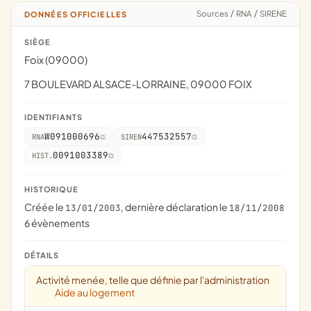
Sources
/
RNA
/
SIRENE
DONNÉES OFFICIELLES
SIÈGE
Foix (09000)
7 BOULEVARD ALSACE-LORRAINE, 09000 FOIX
IDENTIFIANTS
W091000696
447532557
RNA
SIREN
0091003389
HIST.
HISTORIQUE
Créée le
, dernière déclaration le
13/01/2003
18/11/2008
6 évènements
DÉTAILS
Activité menée, telle que définie par l'administration
Aide au logement