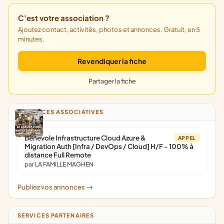
C'est votre association ?
Ajoutez contact, activités, photos et annonces. Gratuit, en 5
minutes.
Revendiquer la fiche
Partager la fiche
ANNONCES ASSOCIATIVES
Bénévole Infrastructure Cloud Azure &
APPEL
Migration Auth [Infra / DevOps / Cloud] H/F - 100% à
distance Full Remote
par LA FAMILLE MAGHEN
Publiez vos annonces
->
SERVICES PARTENAIRES