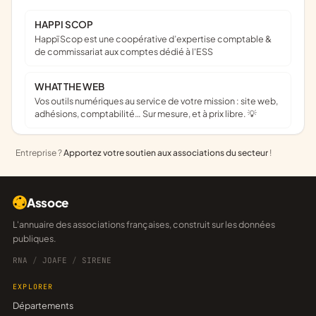
HAPPI SCOP
Happï Scop est une coopérative d’expertise comptable &
de commissariat aux comptes dédié à l'ESS
WHAT THE WEB
Vos outils numériques au service de votre mission : site web,
adhésions, comptabilité… Sur mesure, et à prix libre. 💡
Entreprise ?
Apportez votre soutien aux associations du secteur
!
Assoce
L'annuaire des associations françaises, construit sur les données
publiques.
RNA
/
JOAFE
/
SIRENE
EXPLORER
Départements