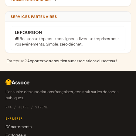
SERVICES PARTENAIRES
LE FOURGON
🚚 Boissons et épicerie consignées, livrées et reprises pour
vos événements. Simple, zéro déchet.
Entreprise ?
Apportez votre soutien aux associations du secteur
!
Assoce
L'annuaire des associations françaises, construit sur les données
publiques.
RNA
/
JOAFE
/
SIRENE
EXPLORER
Départements
Explorateur