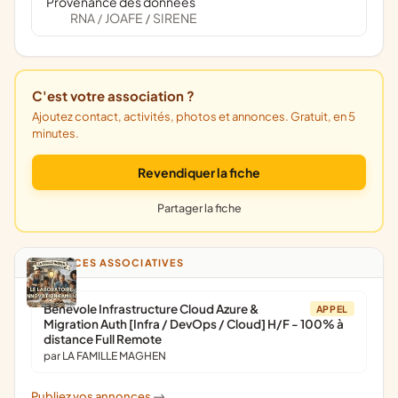
Provenance des données
RNA
JOAFE
SIRENE
/
/
C'est votre association ?
Ajoutez contact, activités, photos et annonces. Gratuit, en 5
minutes.
Revendiquer la fiche
Partager la fiche
ANNONCES ASSOCIATIVES
Bénévole Infrastructure Cloud Azure &
APPEL
Migration Auth [Infra / DevOps / Cloud] H/F - 100% à
distance Full Remote
par LA FAMILLE MAGHEN
Publiez vos annonces
->