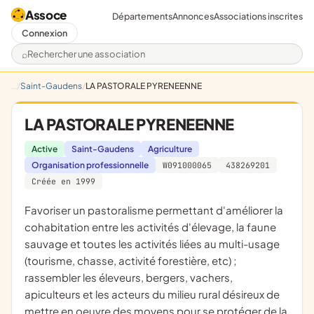
Assoce
Départements
Annonces
Associations inscrites
Connexion
Rechercher une association
Saint-Gaudens
LA PASTORALE PYRENEENNE
LA PASTORALE PYRENEENNE
Active
Saint-Gaudens
Agriculture
Organisation professionnelle
W091000065
438269201
Créée en 1999
favoriser un pastoralisme permettant d'améliorer la
cohabitation entre les activités d'élevage, la faune
sauvage et toutes les activités liées au multi-usage
(tourisme, chasse, activité forestière, etc) ;
rassembler les éleveurs, bergers, vachers,
apiculteurs et les acteurs du milieu rural désireux de
mettre en oeuvre des moyens pour se protéger de la