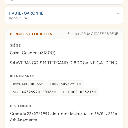
HAUTE-GARONNE
Agriculture
Sources
/
RNA
/
JOAFE
/
SIRENE
DONNÉES OFFICIELLES
SIÈGE
Saint-Gaudens (31800)
94 AV FRANCOIS MITTERRAND, 31800 SAINT-GAUDENS
IDENTIFIANTS
W091000065
438269201
RNA
SIREN
43826920100036
0091003215
SIRET
HIST.
HISTORIQUE
Créée le
, dernière déclaration le
22/07/1999
20/04/2026
6 évènements