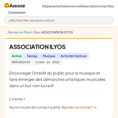
Assoce
Départements
Annonces
Associations inscrites
Connexion
Rechercher une association
Tannay-le-Mont-Dieu
ASSOCIATION ILYOS
ASSOCIATION ILYOS
Active
Tannay
Musique
Activités festives
W084003963
Créée en 2026
encourager l'intérêt du public pour la musique et
faire émerger des démarches artistiques musicales
dans un but non lucratif
CONTACT
Aucun moyen de contact publié.
Ajouter un contact
->