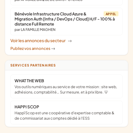
Bénévole Infrastructure Cloud Azure &
APPEL
Migration Auth [Infra / DevOps / Cloud] H/F - 100% à
distance Full Remote
par LA FAMILLE MAGHEN
Voir les annonces du secteur
->
Publiez vos annonces
->
SERVICES PARTENAIRES
WHAT THE WEB
Vos outils numériques au service de votre mission : site web,
adhésions, comptabilité… Sur mesure, et à prix libre. 💡
HAPPI SCOP
Happï Scop est une coopérative d’expertise comptable &
de commissariat aux comptes dédié à l'ESS