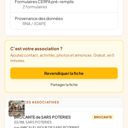
Formulaires CERFA pré-remplis
2 formulaires
Provenance des données
RNA
JOAFE
/
C'est votre association ?
Ajoutez contact, activités, photos et annonces. Gratuit, en 5
minutes.
Revendiquer la fiche
Partager la fiche
ANNONCES ASSOCIATIVES
BROCANTE de SARS POTERIES
BROCANTE
23/08
, SARS POTERIES
par AMICALE LAIQUE DE SARS POTERIES