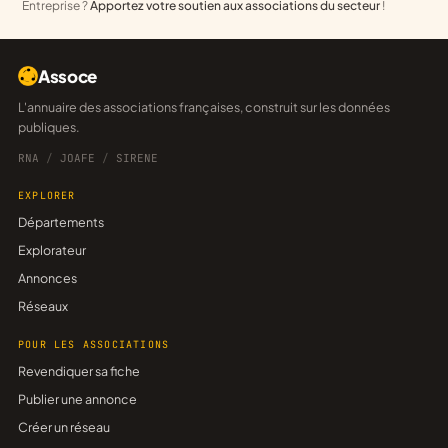
Entreprise ?
Apportez votre soutien aux associations du secteur
!
Assoce
L'annuaire des associations françaises, construit sur les données
publiques.
RNA
/
JOAFE
/
SIRENE
EXPLORER
Départements
Explorateur
Annonces
Réseaux
POUR LES ASSOCIATIONS
Revendiquer sa fiche
Publier une annonce
Créer un réseau