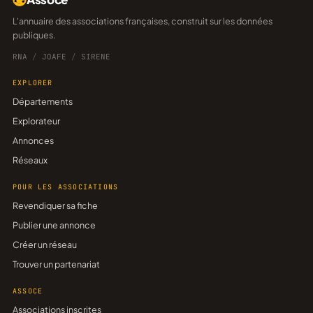
L'annuaire des associations françaises, construit sur les données
publiques.
RNA
/
JOAFE
/
SIRENE
EXPLORER
Départements
Explorateur
Annonces
Réseaux
POUR LES ASSOCIATIONS
Revendiquer sa fiche
Publier une annonce
Créer un réseau
Trouver un partenariat
ASSOCE
Associations inscrites