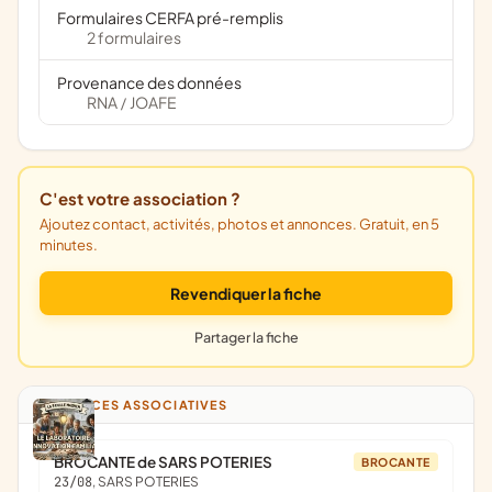
Formulaires CERFA pré-remplis
2 formulaires
Provenance des données
RNA
JOAFE
/
C'est votre association ?
Ajoutez contact, activités, photos et annonces. Gratuit, en 5
minutes.
Revendiquer la fiche
Partager la fiche
ANNONCES ASSOCIATIVES
BROCANTE de SARS POTERIES
BROCANTE
23/08
, SARS POTERIES