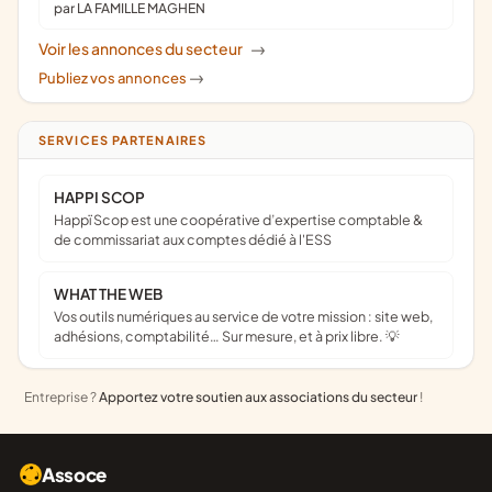
par LA FAMILLE MAGHEN
Voir les annonces du secteur
->
Publiez vos annonces
->
SERVICES PARTENAIRES
HAPPI SCOP
Happï Scop est une coopérative d’expertise comptable &
de commissariat aux comptes dédié à l'ESS
WHAT THE WEB
Vos outils numériques au service de votre mission : site web,
adhésions, comptabilité… Sur mesure, et à prix libre. 💡
Entreprise ?
Apportez votre soutien aux associations du secteur
!
Assoce