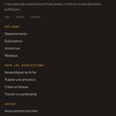
L'annuaire des associations françaises, construit sur les données
publiques.
RNA
/
JOAFE
/
SIRENE
EXPLORER
Départements
Explorateur
Annonces
Réseaux
POUR LES ASSOCIATIONS
Revendiquer sa fiche
Publier une annonce
Créer un réseau
Trouver un partenariat
ASSOCE
Associations inscrites