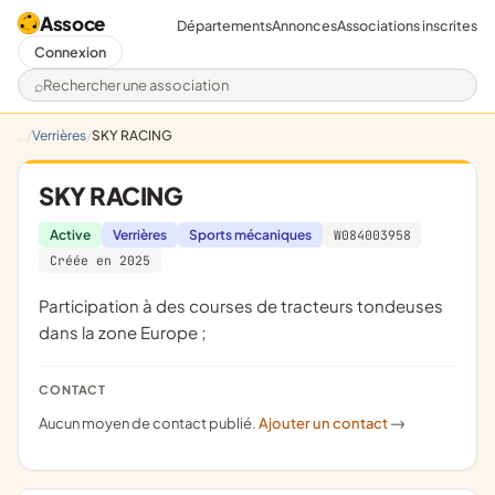
Assoce
Départements
Annonces
Associations inscrites
Connexion
Rechercher une association
Verrières
SKY RACING
SKY RACING
Active
Verrières
Sports mécaniques
W084003958
Créée en 2025
participation à des courses de tracteurs tondeuses
dans la zone Europe ;
CONTACT
Aucun moyen de contact publié.
Ajouter un contact
->