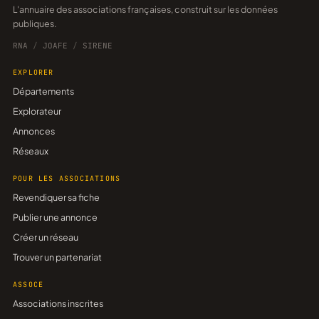
L'annuaire des associations françaises, construit sur les données
publiques.
RNA
/
JOAFE
/
SIRENE
EXPLORER
Départements
Explorateur
Annonces
Réseaux
POUR LES ASSOCIATIONS
Revendiquer sa fiche
Publier une annonce
Créer un réseau
Trouver un partenariat
ASSOCE
Associations inscrites