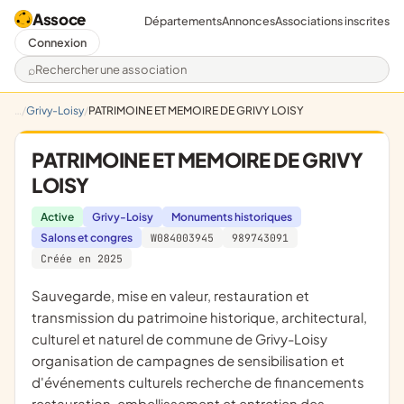
Assoce
Départements
Annonces
Associations inscrites
Connexion
Rechercher une association
Grivy-Loisy
PATRIMOINE ET MEMOIRE DE GRIVY LOISY
PATRIMOINE ET MEMOIRE DE GRIVY
LOISY
Active
Grivy-Loisy
Monuments historiques
Salons et congres
W084003945
989743091
Créée en 2025
sauvegarde, mise en valeur, restauration et
transmission du patrimoine historique, architectural,
culturel et naturel de commune de Grivy-Loisy
organisation de campagnes de sensibilisation et
d'événements culturels recherche de financements
restauration, embellissement et entretien des