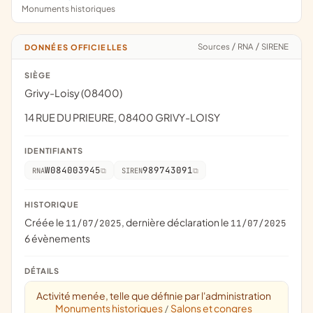
Monuments historiques
Sources
/
RNA
/
SIRENE
DONNÉES OFFICIELLES
SIÈGE
Grivy-Loisy (08400)
14 RUE DU PRIEURE, 08400 GRIVY-LOISY
IDENTIFIANTS
W084003945
989743091
RNA
SIREN
HISTORIQUE
Créée le
, dernière déclaration le
11/07/2025
11/07/2025
6 évènements
DÉTAILS
Activité menée, telle que définie par l'administration
Monuments historiques
Salons et congres
/