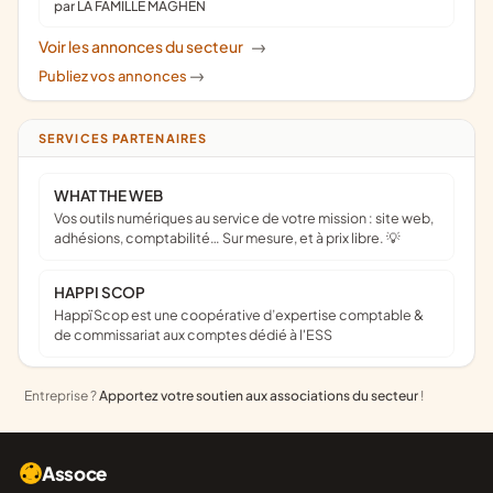
par LA FAMILLE MAGHEN
Voir les annonces du secteur
->
Publiez vos annonces
->
SERVICES PARTENAIRES
WHAT THE WEB
Vos outils numériques au service de votre mission : site web,
adhésions, comptabilité… Sur mesure, et à prix libre. 💡
HAPPI SCOP
Happï Scop est une coopérative d’expertise comptable &
de commissariat aux comptes dédié à l'ESS
Entreprise ?
Apportez votre soutien aux associations du secteur
!
Assoce