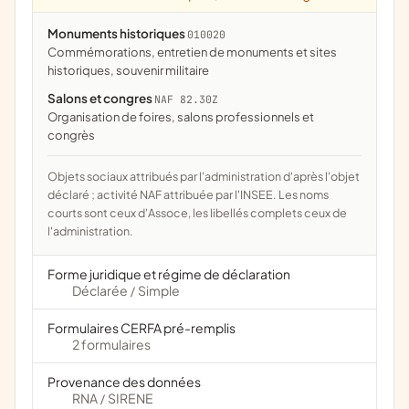
Monuments historiques
010020
commémorations, entretien de monuments et sites
historiques, souvenir militaire
Salons et congres
NAF 82.30Z
Organisation de foires, salons professionnels et
congrès
Objets sociaux attribués par l'administration d'après l'objet
déclaré ; activité NAF attribuée par l'INSEE. Les noms
courts sont ceux d'Assoce, les libellés complets ceux de
l'administration.
Forme juridique et régime de déclaration
Déclarée
Simple
/
Formulaires CERFA pré-remplis
2 formulaires
Provenance des données
RNA
SIRENE
/