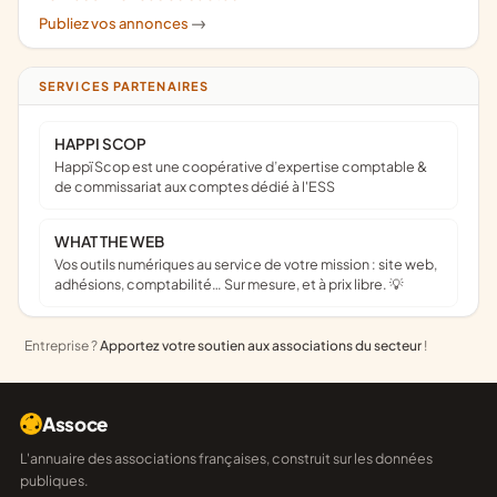
Publiez vos annonces
->
SERVICES PARTENAIRES
HAPPI SCOP
Happï Scop est une coopérative d’expertise comptable &
de commissariat aux comptes dédié à l'ESS
WHAT THE WEB
Vos outils numériques au service de votre mission : site web,
adhésions, comptabilité… Sur mesure, et à prix libre. 💡
Entreprise ?
Apportez votre soutien aux associations du secteur
!
Assoce
L'annuaire des associations françaises, construit sur les données
publiques.