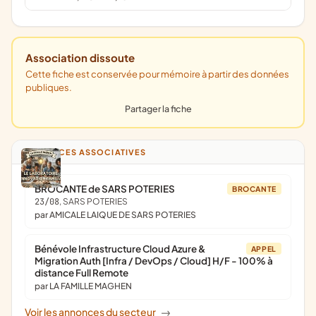
Association dissoute
Cette fiche est conservée pour mémoire à partir des données
publiques.
Partager la fiche
ANNONCES ASSOCIATIVES
BROCANTE de SARS POTERIES
BROCANTE
23/08
, SARS POTERIES
par AMICALE LAIQUE DE SARS POTERIES
Bénévole Infrastructure Cloud Azure &
APPEL
Migration Auth [Infra / DevOps / Cloud] H/F - 100% à
distance Full Remote
par LA FAMILLE MAGHEN
Voir les annonces du secteur
->