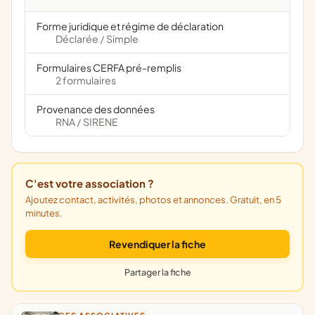
Forme juridique et régime de déclaration
Déclarée
Simple
/
Formulaires CERFA pré-remplis
2 formulaires
Provenance des données
RNA
SIRENE
/
C'est votre association ?
Ajoutez contact, activités, photos et annonces. Gratuit, en 5
minutes.
Revendiquer la fiche
Partager la fiche