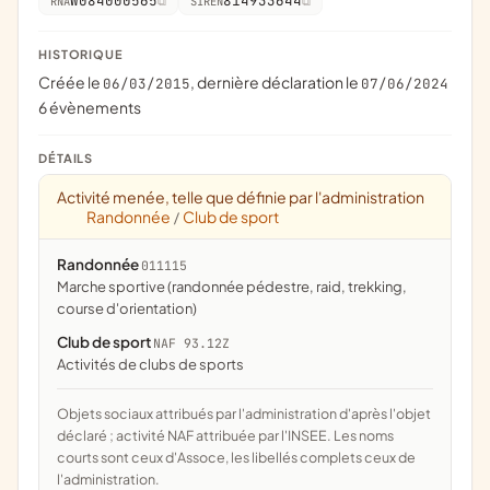
W084000565
814933644
RNA
SIREN
HISTORIQUE
Créée le
, dernière déclaration le
06/03/2015
07/06/2024
6 évènements
DÉTAILS
Activité menée, telle que définie par l'administration
Randonnée
Club de sport
/
Randonnée
011115
Marche sportive (randonnée pédestre, raid, trekking,
course d'orientation)
Club de sport
NAF 93.12Z
Activités de clubs de sports
Objets sociaux attribués par l'administration d'après l'objet
déclaré ; activité NAF attribuée par l'INSEE. Les noms
courts sont ceux d'Assoce, les libellés complets ceux de
l'administration.