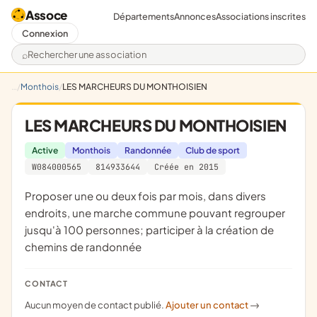
Assoce
Départements
Annonces
Associations inscrites
Connexion
Rechercher une association
Monthois
LES MARCHEURS DU MONTHOISIEN
LES MARCHEURS DU MONTHOISIEN
Active
Monthois
Randonnée
Club de sport
W084000565
814933644
Créée en 2015
proposer une ou deux fois par mois, dans divers
endroits, une marche commune pouvant regrouper
jusqu'à 100 personnes; participer à la création de
chemins de randonnée
CONTACT
Aucun moyen de contact publié.
Ajouter un contact
->