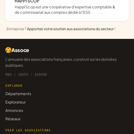
HAPPI SCOP
Happï Scop est une coopérative d’expertise comptable &
de commissariat aux comptes dédié à l'ESS
Entreprise ?
Apportez votre soutien aux associations du secteur
!
Assoce
L'annuaire des associations françaises, construit sur les données
publiques.
RNA
/
JOAFE
/
SIRENE
EXPLORER
Départements
Explorateur
Annonces
Réseaux
POUR LES ASSOCIATIONS