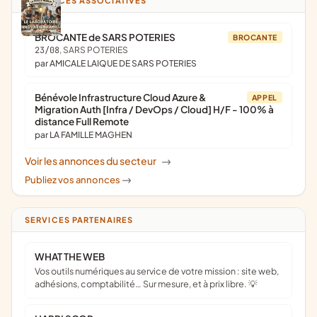
ANNONCES ASSOCIATIVES
BROCANTE de SARS POTERIES
BROCANTE
23/08
, SARS POTERIES
par AMICALE LAIQUE DE SARS POTERIES
Bénévole Infrastructure Cloud Azure &
APPEL
Migration Auth [Infra / DevOps / Cloud] H/F - 100% à
distance Full Remote
par LA FAMILLE MAGHEN
Voir les annonces du secteur
->
Publiez vos annonces
->
SERVICES PARTENAIRES
WHAT THE WEB
Vos outils numériques au service de votre mission : site web,
adhésions, comptabilité… Sur mesure, et à prix libre. 💡