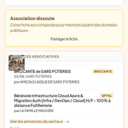
Association dissoute
Cette fiche est conservée pour mémoire à partir des données
publiques.
Partager la fiche
ANNONCES ASSOCIATIVES
BROCANTE de SARS POTERIES
BROCANTE
23/08
, SARS POTERIES
par AMICALE LAIQUE DE SARS POTERIES
Bénévole Infrastructure Cloud Azure &
APPEL
Migration Auth [Infra / DevOps / Cloud] H/F - 100% à
distance Full Remote
par LA FAMILLE MAGHEN
Voir les annonces du secteur
->