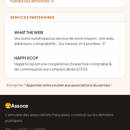
Publiez vos annonces
->
SERVICES PARTENAIRES
WHAT THE WEB
Vos outils numériques au service de votre mission : site web,
adhésions, comptabilité… Sur mesure, et à prix libre. 💡
HAPPI SCOP
Happï Scop est une coopérative d’expertise comptable &
de commissariat aux comptes dédié à l'ESS
Entreprise ?
Apportez votre soutien aux associations du secteur
!
Assoce
L'annuaire des associations françaises, construit sur les données
publiques.
RNA
/
JOAFE
/
SIRENE