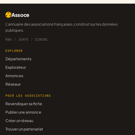
Assoce
L'annuaire des associations françaises, construit sur les données
publiques.
RNA
/
JOAFE
/
SIRENE
EXPLORER
Départements
Explorateur
Annonces
Réseaux
POUR LES ASSOCIATIONS
Revendiquer sa fiche
Publier une annonce
Créer un réseau
Trouver un partenariat