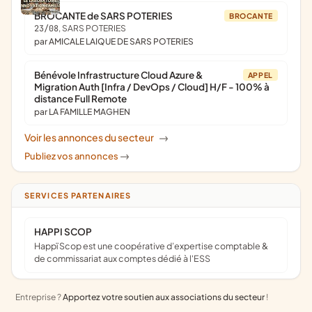
BROCANTE de SARS POTERIES
BROCANTE
23/08
, SARS POTERIES
par AMICALE LAIQUE DE SARS POTERIES
Bénévole Infrastructure Cloud Azure &
APPEL
Migration Auth [Infra / DevOps / Cloud] H/F - 100% à
distance Full Remote
par LA FAMILLE MAGHEN
Voir les annonces du secteur
->
Publiez vos annonces
->
SERVICES PARTENAIRES
HAPPI SCOP
Happï Scop est une coopérative d’expertise comptable &
de commissariat aux comptes dédié à l'ESS
Entreprise ?
Apportez votre soutien aux associations du secteur
!