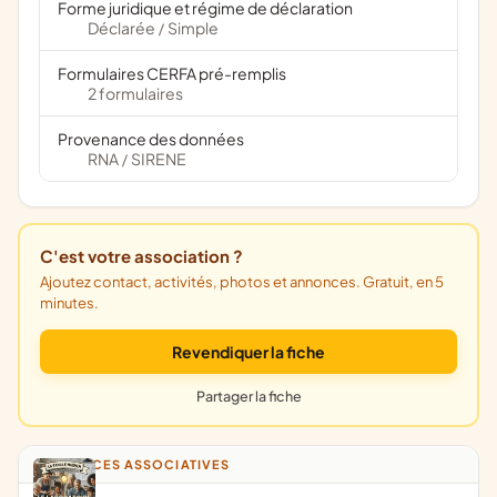
Forme juridique et régime de déclaration
Déclarée
Simple
/
Formulaires CERFA pré-remplis
2 formulaires
Provenance des données
RNA
SIRENE
/
C'est votre association ?
Ajoutez contact, activités, photos et annonces. Gratuit, en 5
minutes.
Revendiquer la fiche
Partager la fiche
ANNONCES ASSOCIATIVES