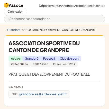
Assoce
Départements
Annonces
Associations inscrites
Connexion
Rechercher une association
Grandpré
ASSOCIATION SPORTIVE DU CANTON DE GRANDPRE
ASSOCIATION SPORTIVE DU
CANTON DE GRANDPRE
Active
Grandpré
Football
Club de sport
W084000206
780264396
Créée en 1959
PRATIQUE ET DEVELOPPEMENT DU FOOTBALL
CONTACT
grandpre.as@ardennes.lgef.fr
EMAIL