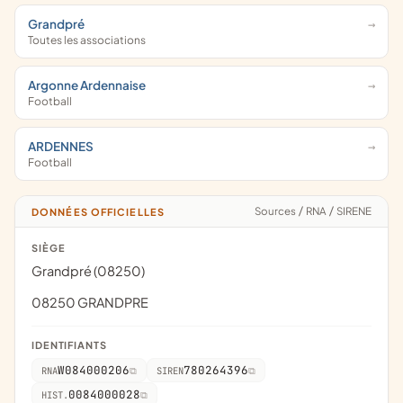
Grandpré
Toutes les associations
Argonne Ardennaise
Football
ARDENNES
Football
Sources
/
RNA
/
SIRENE
DONNÉES OFFICIELLES
SIÈGE
Grandpré (08250)
08250 GRANDPRE
IDENTIFIANTS
W084000206
780264396
RNA
SIREN
0084000028
HIST.