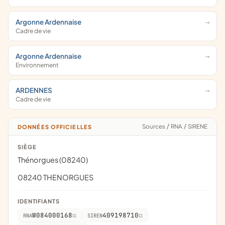
Argonne Ardennaise
Cadre de vie
Argonne Ardennaise
Environnement
ARDENNES
Cadre de vie
Sources
/
RNA
/
SIRENE
DONNÉES OFFICIELLES
SIÈGE
Thénorgues (08240)
08240 THENORGUES
IDENTIFIANTS
W084000168
409198710
RNA
SIREN