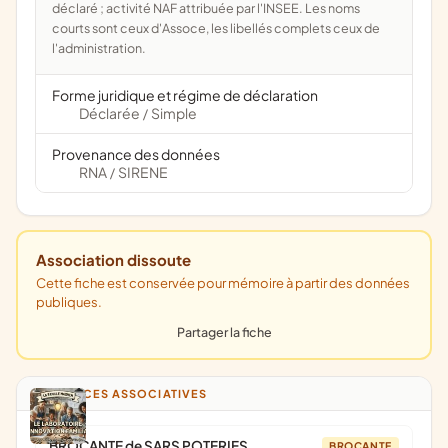
déclaré ; activité NAF attribuée par l'INSEE. Les noms
courts sont ceux d'Assoce, les libellés complets ceux de
l'administration.
Forme juridique et régime de déclaration
Déclarée
Simple
/
Provenance des données
RNA
SIRENE
/
Association dissoute
Cette fiche est conservée pour mémoire à partir des données
publiques.
Partager la fiche
ANNONCES ASSOCIATIVES
BROCANTE de SARS POTERIES
BROCANTE