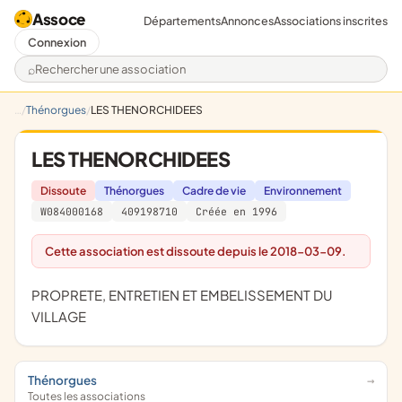
Assoce
Départements
Annonces
Associations inscrites
Connexion
Rechercher une association
Thénorgues
LES THENORCHIDEES
LES THENORCHIDEES
Dissoute
Thénorgues
Cadre de vie
Environnement
W084000168
409198710
Créée en 1996
Cette association est dissoute depuis le 2018-03-09.
PROPRETE, ENTRETIEN ET EMBELISSEMENT DU
VILLAGE
Thénorgues
Toutes les associations