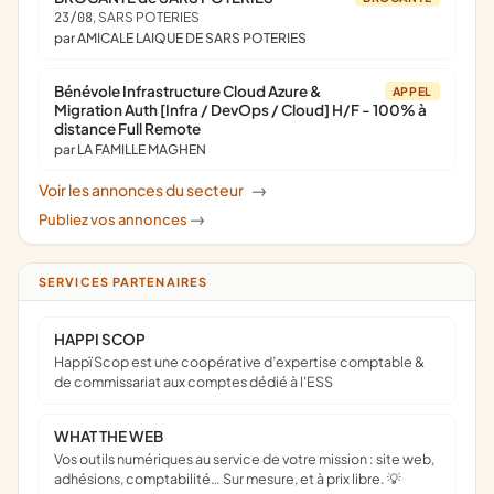
23/08
, SARS POTERIES
par AMICALE LAIQUE DE SARS POTERIES
Bénévole Infrastructure Cloud Azure &
APPEL
Migration Auth [Infra / DevOps / Cloud] H/F - 100% à
distance Full Remote
par LA FAMILLE MAGHEN
Voir les annonces du secteur
->
Publiez vos annonces
->
SERVICES PARTENAIRES
HAPPI SCOP
Happï Scop est une coopérative d’expertise comptable &
de commissariat aux comptes dédié à l'ESS
WHAT THE WEB
Vos outils numériques au service de votre mission : site web,
adhésions, comptabilité… Sur mesure, et à prix libre. 💡