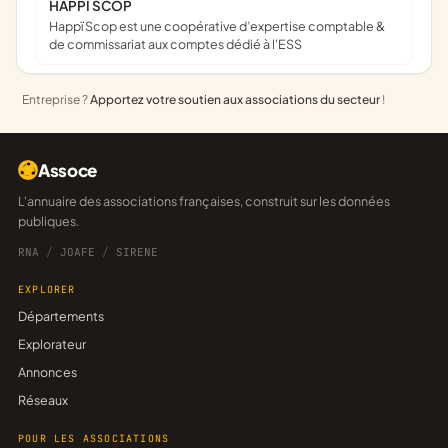
HAPPI SCOP
Happï Scop est une coopérative d’expertise comptable &
de commissariat aux comptes dédié à l'ESS
Entreprise ?
Apportez votre soutien aux associations du secteur
!
Assoce
L'annuaire des associations françaises, construit sur les données
publiques.
RNA
/
JOAFE
/
SIRENE
EXPLORER
Départements
Explorateur
Annonces
Réseaux
POUR LES ASSOCIATIONS