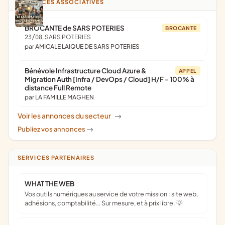
ANNONCES ASSOCIATIVES
BROCANTE de SARS POTERIES
BROCANTE
23/08
, SARS POTERIES
par AMICALE LAIQUE DE SARS POTERIES
Bénévole Infrastructure Cloud Azure &
APPEL
Migration Auth [Infra / DevOps / Cloud] H/F - 100% à
distance Full Remote
par LA FAMILLE MAGHEN
Voir les annonces du secteur
->
Publiez vos annonces
->
SERVICES PARTENAIRES
WHAT THE WEB
Vos outils numériques au service de votre mission : site web,
adhésions, comptabilité… Sur mesure, et à prix libre. 💡