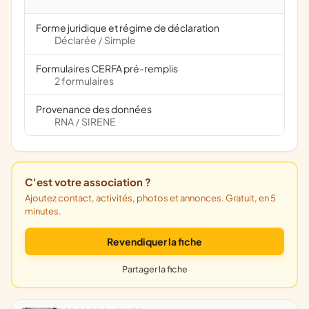
Forme juridique et régime de déclaration
Déclarée
Simple
/
Formulaires CERFA pré-remplis
2 formulaires
Provenance des données
RNA
SIRENE
/
C'est votre association ?
Ajoutez contact, activités, photos et annonces. Gratuit, en 5
minutes.
Revendiquer la fiche
Partager la fiche