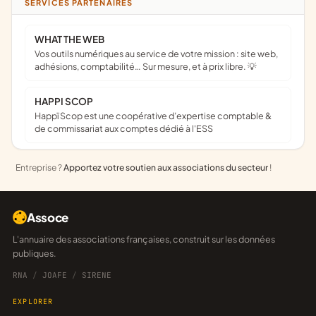
SERVICES PARTENAIRES
WHAT THE WEB
Vos outils numériques au service de votre mission : site web,
adhésions, comptabilité… Sur mesure, et à prix libre. 💡
HAPPI SCOP
Happï Scop est une coopérative d’expertise comptable &
de commissariat aux comptes dédié à l'ESS
Entreprise ?
Apportez votre soutien aux associations du secteur
!
Assoce
L'annuaire des associations françaises, construit sur les données
publiques.
RNA
/
JOAFE
/
SIRENE
EXPLORER