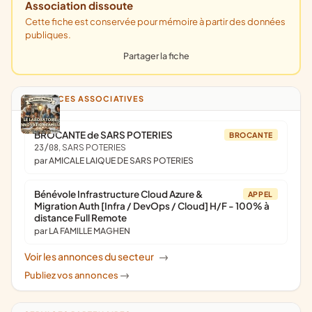
Association dissoute
Cette fiche est conservée pour mémoire à partir des données
publiques.
Partager la fiche
ANNONCES ASSOCIATIVES
BROCANTE de SARS POTERIES
BROCANTE
23/08
, SARS POTERIES
par AMICALE LAIQUE DE SARS POTERIES
Bénévole Infrastructure Cloud Azure &
APPEL
Migration Auth [Infra / DevOps / Cloud] H/F - 100% à
distance Full Remote
par LA FAMILLE MAGHEN
Voir les annonces du secteur
->
Publiez vos annonces
->