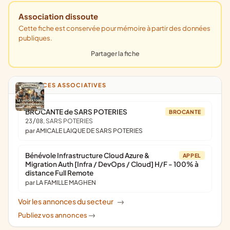
Association dissoute
Cette fiche est conservée pour mémoire à partir des données
publiques.
Partager la fiche
ANNONCES ASSOCIATIVES
BROCANTE de SARS POTERIES
BROCANTE
23/08
, SARS POTERIES
par AMICALE LAIQUE DE SARS POTERIES
Bénévole Infrastructure Cloud Azure &
APPEL
Migration Auth [Infra / DevOps / Cloud] H/F - 100% à
distance Full Remote
par LA FAMILLE MAGHEN
Voir les annonces du secteur
->
Publiez vos annonces
->