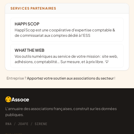
SERVICES PARTENAIRES
HAPPI SCOP
Happï Scop est une coopérative d’expertise comptable &
de commissariat aux comptes dédié à l'ESS
WHAT THE WEB
Vos outils numériques au service de votre mission : site web,
adhésions, comptabilité… Sur mesure, et à prix libre. 💡
Entreprise ?
Apportez votre soutien aux associations du secteur
!
Assoce
L'annuaire des associations françaises, construit sur les données
publiques.
RNA
/
JOAFE
/
SIRENE