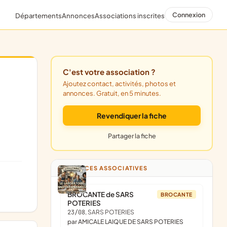
Connexion
Départements
Annonces
Associations inscrites
C'est votre association ?
Ajoutez contact, activités, photos et
annonces. Gratuit, en 5 minutes.
Revendiquer la fiche
Partager la fiche
ANNONCES ASSOCIATIVES
BROCANTE de SARS
BROCANTE
POTERIES
23/08
, SARS POTERIES
par AMICALE LAIQUE DE SARS POTERIES