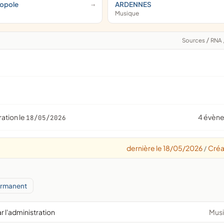
ropole
ARDENNES
Musique
Sources
/
RNA
ration le
4 évèn
18/05/2026
dernière le 18/05/2026
Créa
/
ermanent
r l'administration
Mus