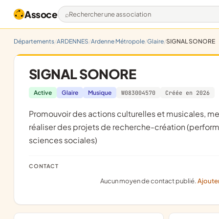
Assoce
Rechercher une association
Départements
ARDENNES
Ardenne Métropole
Glaire
SIGNAL SONORE
SIGNAL SONORE
Active
Glaire
Musique
W083004570
Créée en 2026
promouvoir des actions culturelles et musicales, mettre en valeur des projets musicaux (concerts, spectacles) ,
réaliser des projets de recherche-création (perfo
sciences sociales)
CONTACT
Aucun moyen de contact publié.
Ajoute