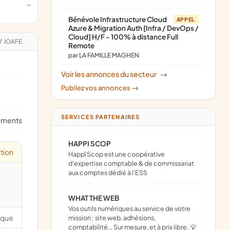
Bénévole Infrastructure Cloud
APPEL
Azure & Migration Auth [Infra / DevOps /
Cloud] H/F - 100% à distance Full
/
JOAFE
Remote
par LA FAMILLE MAGHEN
Voir les annonces du secteur
->
Publiez vos annonces
->
SERVICES PARTENAIRES
ements
HAPPI SCOP
tion
Happï Scop est une coopérative
d’expertise comptable & de commissariat
aux comptes dédié à l'ESS
WHAT THE WEB
Vos outils numériques au service de votre
ique
mission : site web, adhésions,
comptabilité… Sur mesure, et à prix libre. 💡