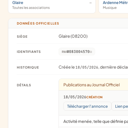
Glaire
Ardenne Mét
Toutes les associations
Musique
DONNÉES OFFICIELLES
Glaire (08200)
SIÈGE
W083004570
IDENTIFIANTS
RNA
Créée le
, dernière décla
18/05/2026
HISTORIQUE
Publications au Journal Officiel
DÉTAILS
18/05/2026
CRÉATION
Télécharger l'annonce
Lien p
Activité menée, telle que définie pa