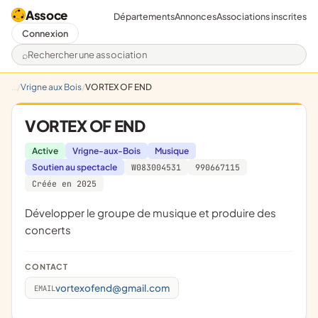
Assoce
Départements
Annonces
Associations inscrites
Connexion
Rechercher une association
Vrigne aux Bois
VORTEX OF END
VORTEX OF END
Active
Vrigne-aux-Bois
Musique
Soutien au spectacle
W083004531
990667115
Créée en 2025
développer le groupe de musique et produire des
concerts
CONTACT
vortexofend@gmail.com
EMAIL