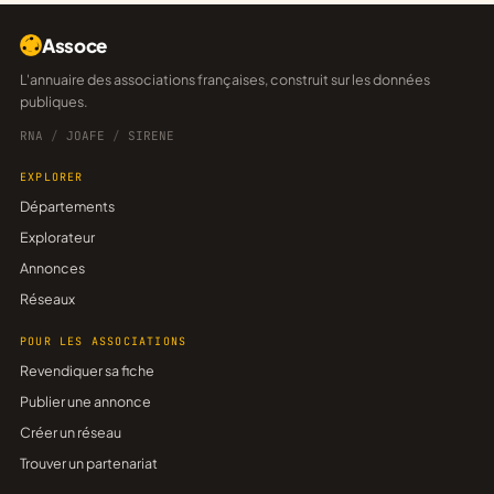
Assoce
L'annuaire des associations françaises, construit sur les données
publiques.
RNA
/
JOAFE
/
SIRENE
EXPLORER
Départements
Explorateur
Annonces
Réseaux
POUR LES ASSOCIATIONS
Revendiquer sa fiche
Publier une annonce
Créer un réseau
Trouver un partenariat