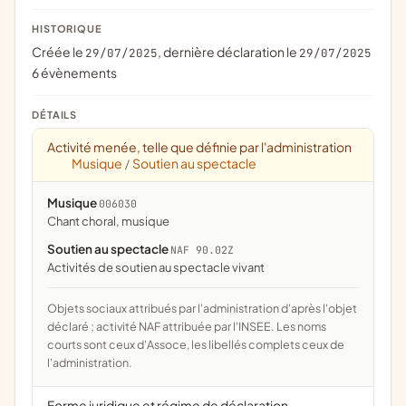
HISTORIQUE
Créée le
, dernière déclaration le
29/07/2025
29/07/2025
6 évènements
DÉTAILS
Activité menée, telle que définie par l'administration
Musique
Soutien au spectacle
/
Musique
006030
chant choral, musique
Soutien au spectacle
NAF 90.02Z
Activités de soutien au spectacle vivant
Objets sociaux attribués par l'administration d'après l'objet
déclaré ; activité NAF attribuée par l'INSEE. Les noms
courts sont ceux d'Assoce, les libellés complets ceux de
l'administration.
Forme juridique et régime de déclaration