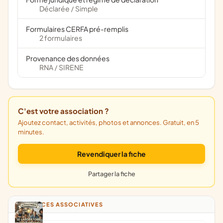
Déclarée
Simple
/
Formulaires CERFA pré-remplis
2 formulaires
Provenance des données
RNA
SIRENE
/
C'est votre association ?
Ajoutez contact, activités, photos et annonces. Gratuit, en 5
minutes.
Revendiquer la fiche
Partager la fiche
ANNONCES ASSOCIATIVES