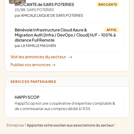
BROCANTE de SARS POTERIES
BROCANTE
23/08
, SARS POTERIES
par AMICALE LAIQUE DE SARS POTERIES
Bénévole Infrastructure Cloud Azure &
APPEL
Migration Auth [Infra / DevOps / Cloud] H/F - 100% à
distance Full Remote
par LA FAMILLE MAGHEN
Voir les annonces du secteur
->
Publiez vos annonces
->
SERVICES PARTENAIRES
HAPPI SCOP
Happï Scop est une coopérative d’expertise comptable &
de commissariat aux comptes dédié à l'ESS
Entreprise ?
Apportez votre soutien aux associations du secteur
!