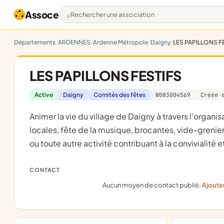
Assoce
Rechercher une association
Départements
ARDENNES
Ardenne Métropole
Daigny
LES PAPILLONS F
LES PAPILLONS FESTIFS
Active
Daigny
Comités des fêtes
W083004569
Créée 
animer la vie du village de Daigny à travers l'organisation d'évènements culturels, festifs et sociaux tels que fêtes
locales, fête de la musique, brocantes, vide-grenier
ou toute autre activité contribuant à la convivialité 
CONTACT
Aucun moyen de contact publié.
Ajoute