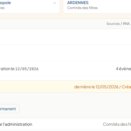
ropole
ARDENNES
tes
Comités des fêtes
Sources
/
RNA
ration le
4 évèn
12/05/2026
dernière le 12/05/2026
Créa
/
ermanent
r l'administration
Comités des f