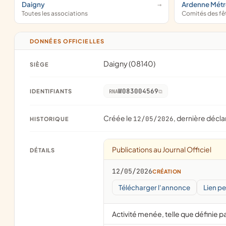
Daigny
Ardenne Mét
Toutes les associations
Comités des fê
DONNÉES OFFICIELLES
Daigny (08140)
SIÈGE
W083004569
IDENTIFIANTS
RNA
Créée le
, dernière décla
12/05/2026
HISTORIQUE
Publications au Journal Officiel
DÉTAILS
12/05/2026
CRÉATION
Télécharger l'annonce
Lien p
Activité menée, telle que définie pa