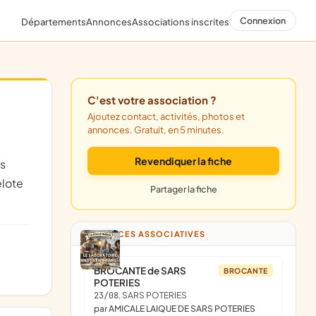
Connexion
Départements
Annonces
Associations inscrites
C'est votre association ?
Ajoutez contact, activités, photos et
annonces. Gratuit, en 5 minutes.
Revendiquer la fiche
elote
Partager la fiche
ANNONCES ASSOCIATIVES
BROCANTE de SARS
BROCANTE
POTERIES
23/08
, SARS POTERIES
par AMICALE LAIQUE DE SARS POTERIES