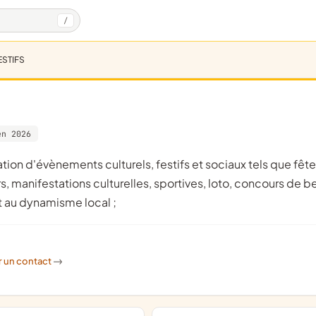
/
ESTIFS
en 2026
s, manifestations culturelles, sportives, loto, concours de b
et au dynamisme local ;
r un contact
->