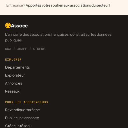
Entreprise ?
Apportez votre soutien aux associations du secteur
!
Assoce
L'annuaire des associations françaises, construit sur les données
publiques.
RNA
/
JOAFE
/
SIRENE
EXPLORER
Départements
Explorateur
Annonces
Réseaux
POUR LES ASSOCIATIONS
Revendiquer sa fiche
Publier une annonce
Créer un réseau