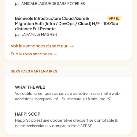
par AMICALE LAIQUE DE SARS POTERIES
Bénévole Infrastructure Cloud Azure &
APPEL
Migration Auth [Infra / DevOps / Cloud] H/F - 100% à
distance Full Remote
par LA FAMILLE MAGHEN
Voir les annonces du secteur
->
Publiez vos annonces
->
SERVICES PARTENAIRES
WHAT THE WEB
Vos outils numériques au service de votre mission : site web,
adhésions, comptabilité… Sur mesure, et à prix libre. 💡
HAPPI SCOP
Happï Scop est une coopérative d’expertise comptable &
de commissariat aux comptes dédié à l'ESS