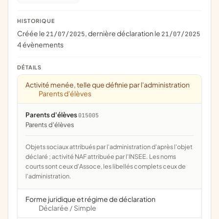
HISTORIQUE
Créée le
, dernière déclaration le
21/07/2025
21/07/2025
4 évènements
DÉTAILS
Activité menée, telle que définie par l'administration
Parents d'élèves
Parents d'élèves
015005
parents d'élèves
Objets sociaux attribués par l'administration d'après l'objet
déclaré ; activité NAF attribuée par l'INSEE. Les noms
courts sont ceux d'Assoce, les libellés complets ceux de
l'administration.
Forme juridique et régime de déclaration
Déclarée
Simple
/