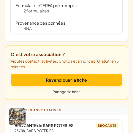
Formulaires CERFA pré-remplis
2 formulaires
Provenance des données
RNA
C'est votre association ?
Ajoutez contact, activités, photos et annonces. Gratuit, en 5
minutes.
Revendiquer la fiche
Partager la fiche
ANNONCES ASSOCIATIVES
BROCANTE de SARS POTERIES
BROCANTE
23/08
, SARS POTERIES