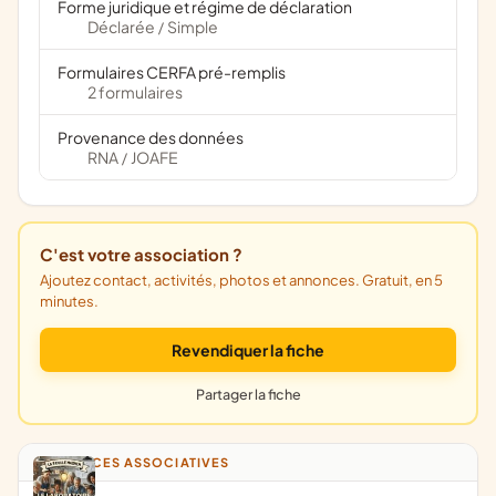
Forme juridique et régime de déclaration
Déclarée
Simple
/
Formulaires CERFA pré-remplis
2 formulaires
Provenance des données
RNA
JOAFE
/
C'est votre association ?
Ajoutez contact, activités, photos et annonces. Gratuit, en 5
minutes.
Revendiquer la fiche
Partager la fiche
ANNONCES ASSOCIATIVES