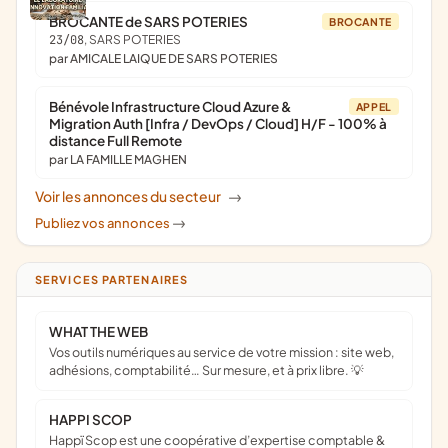
BROCANTE de SARS POTERIES
BROCANTE
23/08
, SARS POTERIES
par AMICALE LAIQUE DE SARS POTERIES
Bénévole Infrastructure Cloud Azure &
APPEL
Migration Auth [Infra / DevOps / Cloud] H/F - 100% à
distance Full Remote
par LA FAMILLE MAGHEN
Voir les annonces du secteur
->
Publiez vos annonces
->
SERVICES PARTENAIRES
WHAT THE WEB
Vos outils numériques au service de votre mission : site web,
adhésions, comptabilité… Sur mesure, et à prix libre. 💡
HAPPI SCOP
Happï Scop est une coopérative d’expertise comptable &