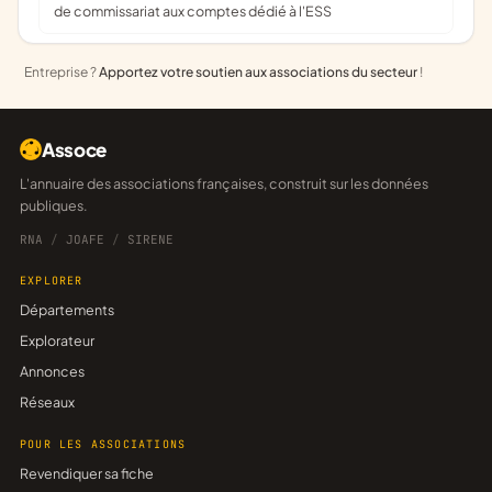
de commissariat aux comptes dédié à l'ESS
Entreprise ?
Apportez votre soutien aux associations du secteur
!
Assoce
L'annuaire des associations françaises, construit sur les données
publiques.
RNA
/
JOAFE
/
SIRENE
EXPLORER
Départements
Explorateur
Annonces
Réseaux
POUR LES ASSOCIATIONS
Revendiquer sa fiche