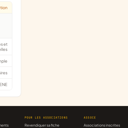
tion
s et
elles
mple
ires
ENE
R
POUR LES ASSOCIATIONS
ASSOCE
ments
Revendiquer sa fiche
Associations inscrites