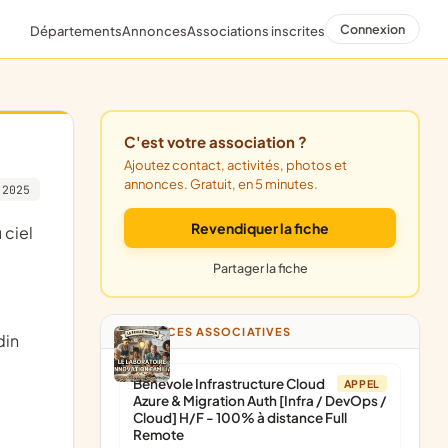
Connexion
Départements
Annonces
Associations inscrites
C'est votre association ?
Ajoutez contact, activités, photos et
annonces. Gratuit, en 5 minutes.
 2025
Revendiquer la fiche
Partager la fiche
ANNONCES ASSOCIATIVES
din
Bénévole Infrastructure Cloud
APPEL
Azure & Migration Auth [Infra / DevOps /
Cloud] H/F - 100% à distance Full
Remote