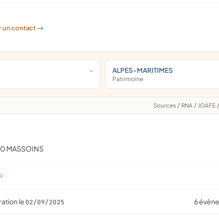
r un contact
->
ALPES-MARITIMES
Patrimoine
Sources
/
RNA
/
JOAFE
10 MASSOINS
ration le
6 évèn
02/09/2025