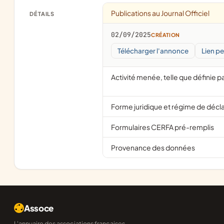
Publications au Journal Officiel
DÉTAILS
02/09/2025
CRÉATION
Télécharger l'annonce
Lien p
Activité menée, telle que définie pa
Forme juridique et régime de décl
Formulaires CERFA pré-remplis
Provenance des données
Assoce
L'annuaire des associations françaises,