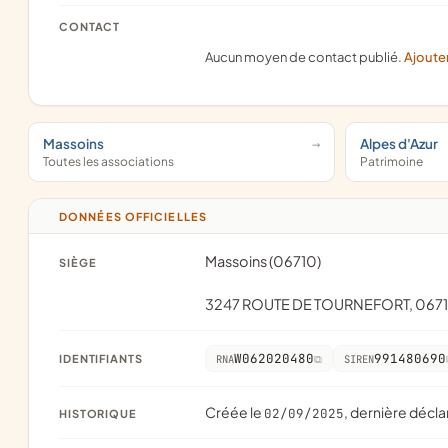
CONTACT
Aucun moyen de contact publié.
Ajoute
Massoins
Alpes d'Azur
Toutes les associations
Patrimoine
DONNÉES OFFICIELLES
Massoins (06710)
SIÈGE
3247 ROUTE DE TOURNEFORT, 067
W062020480
991480690
IDENTIFIANTS
RNA
SIREN
Créée le
, dernière décla
02/09/2025
HISTORIQUE