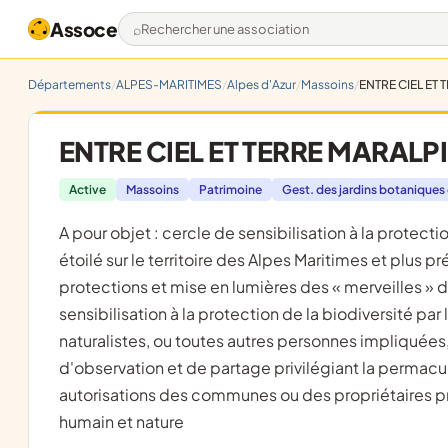
Assoce
Rechercher une association
Départements
ALPES-MARITIMES
Alpes d'Azur
Massoins
ENTRE CIEL ET
ENTRE CIEL ET TERRE MARALP
Active
Massoins
Patrimoine
Gest. des jardins botaniques 
a pour objet : cercle de sensibilisation à la protection du patrimoine naturel, de la biodiversité et de la qualité du ciel
étoilé sur le territoire des Alpes Maritimes et plu
protections et mise en lumières des « merveilles » d
sensibilisation à la protection de la biodiversité par 
naturalistes, ou toutes autres personnes impliquées
d'observation et de partage privilégiant la permacul
autorisations des communes ou des propriétaires pri
humain et nature