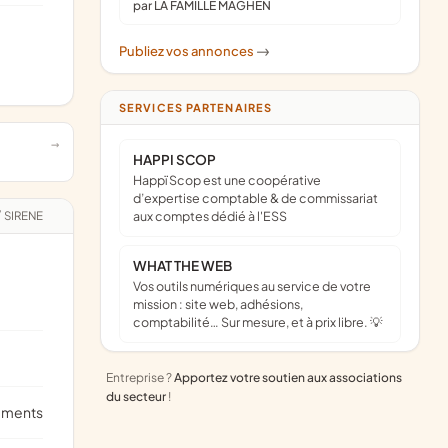
par LA FAMILLE MAGHEN
Publiez vos annonces
->
SERVICES PARTENAIRES
HAPPI SCOP
Happï Scop est une coopérative
d’expertise comptable & de commissariat
/
SIRENE
aux comptes dédié à l'ESS
WHAT THE WEB
Vos outils numériques au service de votre
mission : site web, adhésions,
comptabilité… Sur mesure, et à prix libre. 💡
Entreprise ?
Apportez votre soutien aux associations
du secteur
!
ements