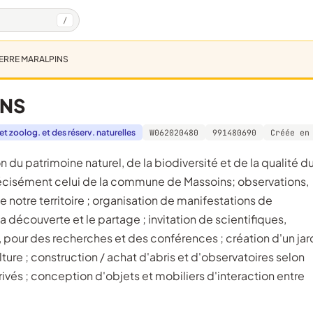
/
 TERRE MARALPINS
INS
et zoolog. et des réserv. naturelles
W062020480
991480690
Créée en
s précisément celui de la commune de Massoins; observations,
e notre territoire ; organisation de manifestations de
la découverte et le partage ; invitation de scientifiques,
, pour des recherches et des conférences ; création d'un jar
ture ; construction / achat d'abris et d'observatoires selon
vés ; conception d'objets et mobiliers d'interaction entre