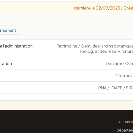
dernière le 02/09/2025
Créa
/
ermanent
r l'administration
Patrimoine
Gest. des jardins botanique
/
zoolog. et des réserv. natur
aration
Déclarée
Si
/
2 formula
RNA
JOAFE
SIR
/
/
EXPLORE
Départe