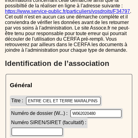
informations concernant cette démarche ainsi que la
possibiltié de la réaliser en ligne à l'adresse suivante :
https://www.service-public.fr/particuliers/vosdroits/F34797
.
Cet outil n'est en aucun cas une démarche complète et il
conviendra de vérifier les données avant de les retourner
par vos soins à l'administration. Le site Assoce.fr ne peut-
être tenu pour responsable pour toute erreur qui pourrait
découler de l'utilisation du CERFA pré-rempli. Vous
retrouverez par ailleurs dans le CERFA les documents à
joindre à l'administration pour chaque type de demande.
Identification de l’association
Général
Titre :
Numéro de dossier (W...) :
Numéro SIREN/SIRET (facultatif) :