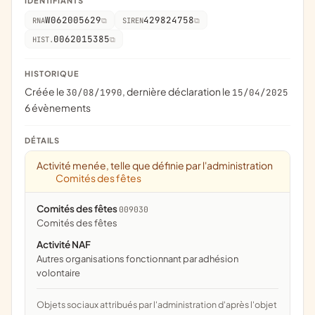
IDENTIFIANTS
W062005629
429824758
RNA
SIREN
0062015385
HIST.
HISTORIQUE
Créée le
, dernière déclaration le
30/08/1990
15/04/2025
6 évènements
DÉTAILS
Activité menée, telle que définie par l'administration
Comités des fêtes
Comités des fêtes
009030
comités des fêtes
Activité NAF
Autres organisations fonctionnant par adhésion
volontaire
Objets sociaux attribués par l'administration d'après l'objet