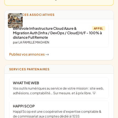
ANNONCES ASSOCIATIVES
Bénévole Infrastructure Cloud Azure &
APPEL
Migration Auth [Infra / DevOps / Cloud] H/F - 100% à
distance Full Remote
par LA FAMILLE MAGHEN
Publiez vos annonces
->
SERVICES PARTENAIRES
WHAT THE WEB
Vos outils numériques au service de votre mission : site web,
adhésions, comptabilité… Sur mesure, et à prix libre. 💡
HAPPI SCOP
Happï Scop est une coopérative d’expertise comptable &
de commissariat aux comptes dédié à l'ESS