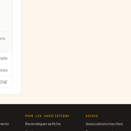
mple
ires
ENE
R
POUR LES ASSOCIATIONS
ASSOCE
ments
Revendiquer sa fiche
Associations inscrites