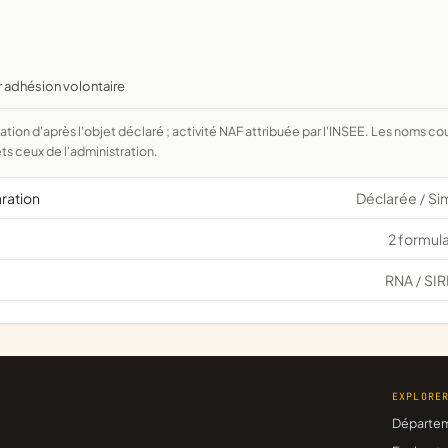
r adhésion volontaire
ts ceux de l'administration.
aration
Déclarée
Si
/
2 formula
RNA
SIR
/
EXPLORE
Départe