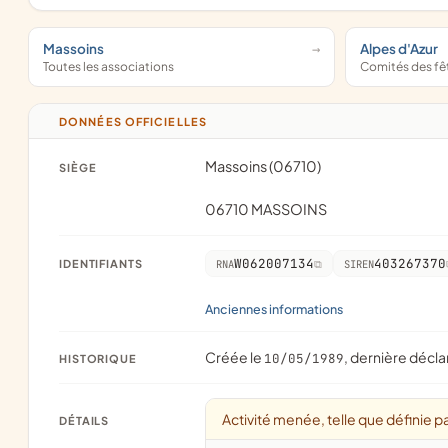
Massoins
Alpes d'Azur
Toutes les associations
Comités des fê
DONNÉES OFFICIELLES
Massoins (06710)
SIÈGE
06710 MASSOINS
W062007134
403267370
IDENTIFIANTS
RNA
SIREN
Anciennes informations
Créée le
, dernière décla
10/05/1989
HISTORIQUE
Activité menée, telle que définie pa
DÉTAILS