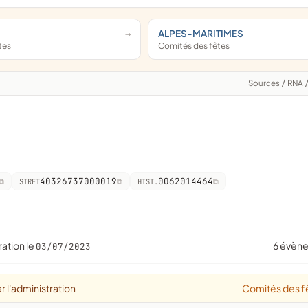
ALPES-MARITIMES
tes
Comités des fêtes
Sources
/
RNA
40326737000019
0062014464
SIRET
HIST.
ration le
6 évèn
03/07/2023
r l'administration
Comités des f