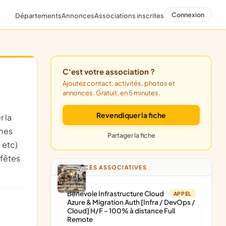
Connexion
Départements
Annonces
Associations inscrites
C'est votre association ?
Ajoutez contact, activités, photos et
annonces. Gratuit, en 5 minutes.
Revendiquer la fiche
umes
Partager la fiche
, etc)
 fêtes
ANNONCES ASSOCIATIVES
Bénévole Infrastructure Cloud
APPEL
Azure & Migration Auth [Infra / DevOps /
Cloud] H/F - 100% à distance Full
Remote