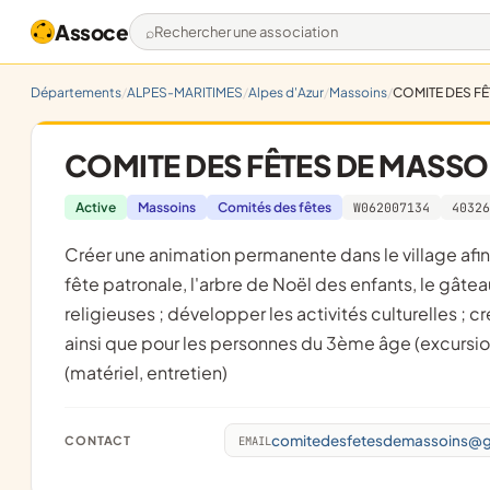
Assoce
Rechercher une association
Départements
ALPES-MARITIMES
Alpes d'Azur
Massoins
COMITE DES F
COMITE DES FÊTES DE MASSO
Active
Massoins
Comités des fêtes
W062007134
40326
créer une animation permanente dans le village afin de mettre en valeur le patrimoine de la commune ; organiser la
fête patronale, l'arbre de Noël des enfants, le gâteau
religieuses ; développer les activités culturelles ; cré
ainsi que pour les personnes du 3ème âge (excursions
(matériel, entretien)
comitedesfetesdemassoins@g
CONTACT
EMAIL