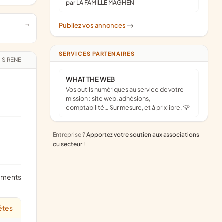
par LA FAMILLE MAGHEN
Publiez vos annonces
->
SERVICES PARTENAIRES
/
SIRENE
WHAT THE WEB
Vos outils numériques au service de votre
mission : site web, adhésions,
comptabilité… Sur mesure, et à prix libre. 💡
Entreprise ?
Apportez votre soutien aux associations
du secteur
!
ements
êtes