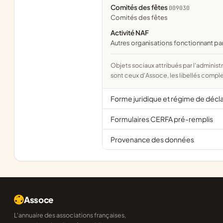
Comités des fêtes
009030
comités des fêtes
Activité NAF
Autres organisations fonctionnant pa
Objets sociaux attribués par l'administration d'après l'objet déclaré ; activité NAF attribuée par l'INSEE. Les noms courts
sont ceux d'Assoce, les libellés comple
Forme juridique et régime de décl
Formulaires CERFA pré-remplis
Provenance des données
Assoce
L'annuaire des associations françaises,