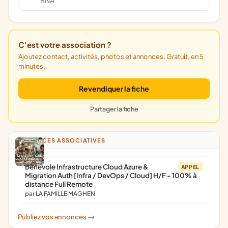
RNA
C'est votre association ?
Ajoutez contact, activités, photos et annonces. Gratuit, en 5
minutes.
Revendiquer la fiche
Partager la fiche
ANNONCES ASSOCIATIVES
Bénévole Infrastructure Cloud Azure &
APPEL
Migration Auth [Infra / DevOps / Cloud] H/F - 100% à
distance Full Remote
par LA FAMILLE MAGHEN
Publiez vos annonces
->