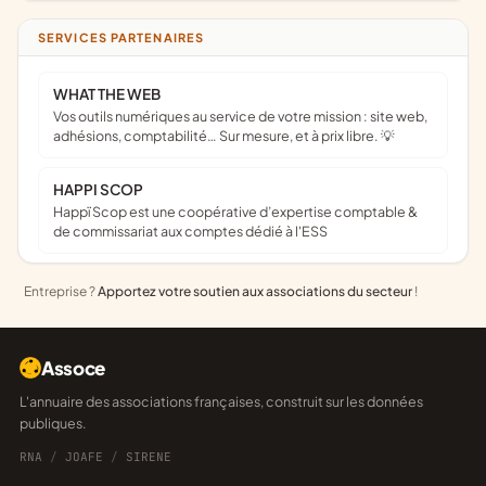
SERVICES PARTENAIRES
WHAT THE WEB
Vos outils numériques au service de votre mission : site web,
adhésions, comptabilité… Sur mesure, et à prix libre. 💡
HAPPI SCOP
Happï Scop est une coopérative d’expertise comptable &
de commissariat aux comptes dédié à l'ESS
Entreprise ?
Apportez votre soutien aux associations du secteur
!
Assoce
L'annuaire des associations françaises, construit sur les données
publiques.
RNA
/
JOAFE
/
SIRENE