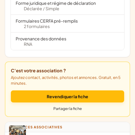
Forme juridique et régime de déclaration
Déclarée
Simple
/
Formulaires CERFA pré-remplis
2 formulaires
Provenance des données
RNA
C'est votre association ?
Ajoutez contact, activités, photos et annonces. Gratuit, en 5
minutes.
Revendiquer la fiche
Partager la fiche
ANNONCES ASSOCIATIVES