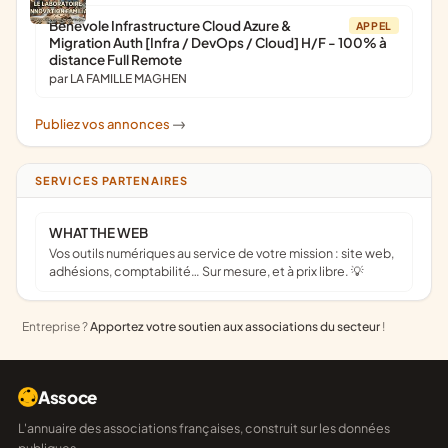
Bénévole Infrastructure Cloud Azure &
APPEL
Migration Auth [Infra / DevOps / Cloud] H/F - 100% à
distance Full Remote
par LA FAMILLE MAGHEN
Publiez vos annonces
->
SERVICES PARTENAIRES
WHAT THE WEB
Vos outils numériques au service de votre mission : site web,
adhésions, comptabilité… Sur mesure, et à prix libre. 💡
Entreprise ?
Apportez votre soutien aux associations du secteur
!
Assoce
L'annuaire des associations françaises, construit sur les données