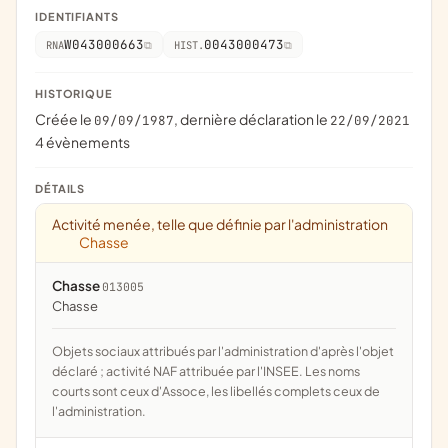
IDENTIFIANTS
W043000663
0043000473
RNA
HIST.
HISTORIQUE
Créée le
, dernière déclaration le
09/09/1987
22/09/2021
4 évènements
DÉTAILS
Activité menée, telle que définie par l'administration
Chasse
Chasse
013005
chasse
Objets sociaux attribués par l'administration d'après l'objet
déclaré ; activité NAF attribuée par l'INSEE. Les noms
courts sont ceux d'Assoce, les libellés complets ceux de
l'administration.