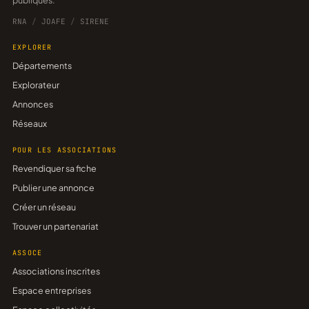
publiques.
RNA
/
JOAFE
/
SIRENE
EXPLORER
Départements
Explorateur
Annonces
Réseaux
POUR LES ASSOCIATIONS
Revendiquer sa fiche
Publier une annonce
Créer un réseau
Trouver un partenariat
ASSOCE
Associations inscrites
Espace entreprises