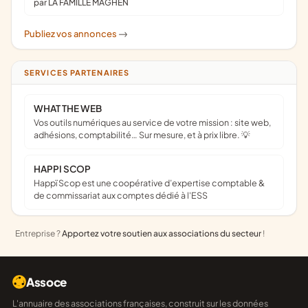
par LA FAMILLE MAGHEN
Publiez vos annonces
->
SERVICES PARTENAIRES
WHAT THE WEB
Vos outils numériques au service de votre mission : site web,
adhésions, comptabilité… Sur mesure, et à prix libre. 💡
HAPPI SCOP
Happï Scop est une coopérative d’expertise comptable &
de commissariat aux comptes dédié à l'ESS
Entreprise ?
Apportez votre soutien aux associations du secteur
!
Assoce
L'annuaire des associations françaises, construit sur les données