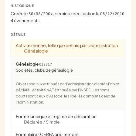
HISTORIQUE
Créée le
, dernière déclaration le
30/08/2004
08/12/2010
4 évènements
DÉTAILS
Activité menée, telle que définie par l'administration
Généalogie
Généalogie
010017
sociétés, clubs de généalogie
Objets sociaux attribués par l'administration d'après l'objet
déclaré ; activité NAF attribuée par l'INSEE. Les noms
courts sont ceux d'Assoce, les libellés complets ceux de
l'administration.
Forme juridique et régime de déclaration
Déclarée
Simple
/
Formulaires CERFA pré-remplis