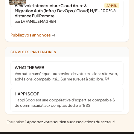
Bénévole Infrastructure Cloud Azure &
APPEL
Migration Auth [Infra / DevOps / Cloud] H/F - 100% à
distance Full Remote
par LA FAMILLE MAGHEN
Publiez vos annonces
->
SERVICES PARTENAIRES
WHAT THE WEB
Vos outils numériques au service de votre mission : site web,
adhésions, comptabilité… Sur mesure, et à prix libre. 💡
HAPPI SCOP
Happï Scop est une coopérative d’expertise comptable &
de commissariat aux comptes dédié à l'ESS
Entreprise ?
Apportez votre soutien aux associations du secteur
!