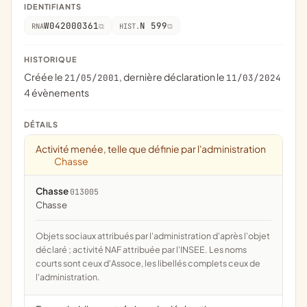
IDENTIFIANTS
W042000361
N 599
RNA
HIST.
HISTORIQUE
Créée le
, dernière déclaration le
21/05/2001
11/03/2024
4 évènements
DÉTAILS
Activité menée, telle que définie par l'administration
Chasse
Chasse
013005
chasse
Objets sociaux attribués par l'administration d'après l'objet
déclaré ; activité NAF attribuée par l'INSEE. Les noms
courts sont ceux d'Assoce, les libellés complets ceux de
l'administration.