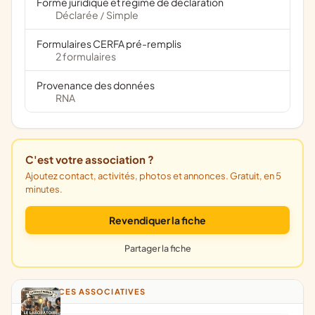
Forme juridique et régime de déclaration
Déclarée
Simple
/
Formulaires CERFA pré-remplis
2 formulaires
Provenance des données
RNA
C'est votre association ?
Ajoutez contact, activités, photos et annonces. Gratuit, en 5
minutes.
Revendiquer la fiche
Partager la fiche
ANNONCES ASSOCIATIVES