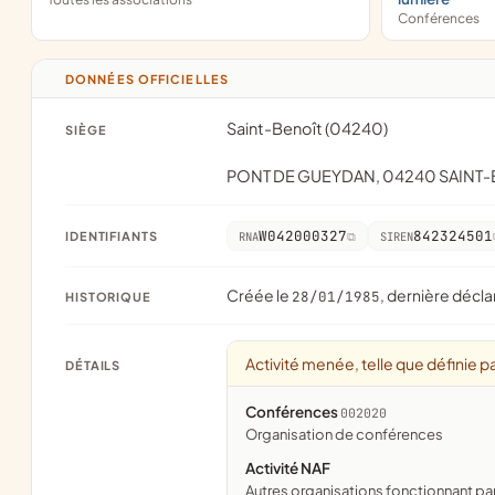
Conférences
DONNÉES OFFICIELLES
Saint-Benoît (04240)
SIÈGE
PONT DE GUEYDAN, 04240 SAINT-
W042000327
842324501
IDENTIFIANTS
RNA
SIREN
Créée le
, dernière décla
28/01/1985
HISTORIQUE
Activité menée, telle que définie pa
DÉTAILS
Conférences
002020
organisation de conférences
Activité NAF
Autres organisations fonctionnant pa