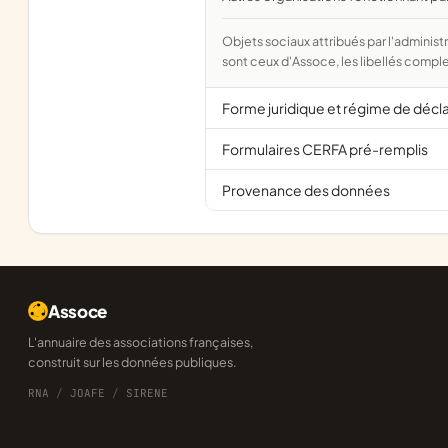
Objets sociaux attribués par l'administration d'après l'objet déclaré ; activité NAF attribuée par l'INSEE. Les noms courts
sont ceux d'Assoce, les libellés comple
Forme juridique et régime de décl
Formulaires CERFA pré-remplis
Provenance des données
Assoce
L'annuaire des associations françaises,
construit sur les données publiques.
RNA
/
JOAFE
/
SIRENE