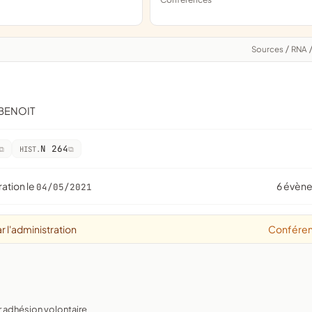
Sources
/
RNA
BENOIT
N 264
HIST.
ration le
6 évèn
04/05/2021
r l'administration
Confére
r adhésion volontaire