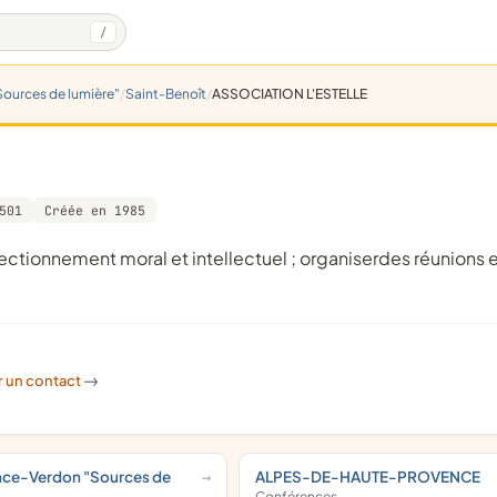
/
ources de lumière"
Saint-Benoît
ASSOCIATION L'ESTELLE
501
Créée en 1985
r un contact
->
nce-Verdon "Sources de
ALPES-DE-HAUTE-PROVENCE
Conférences