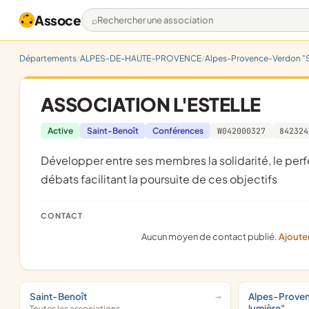
Assoce
Rechercher une association
Départements
ALPES-DE-HAUTE-PROVENCE
Alpes-Provence-Verdon "S
ASSOCIATION L'ESTELLE
Active
Saint-Benoît
Conférences
W042000327
842324
développer entre ses membres la solidarité, le perfectionnement moral et intellectuel ; organiserdes réunions et des
débats facilitant la poursuite de ces objectifs
CONTACT
Aucun moyen de contact publié.
Ajoute
Saint-Benoît
Alpes-Prove
lumière"
Toutes les associations