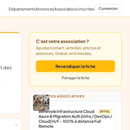
Connexion
Départements
Annonces
Associations inscrites
C'est votre association ?
Ajoutez contact, activités, photos et
annonces. Gratuit, en 5 minutes.
Revendiquer la fiche
Partager la fiche
ANNONCES ASSOCIATIVES
Bénévole Infrastructure Cloud
APPEL
Azure & Migration Auth [Infra / DevOps /
Cloud] H/F - 100% à distance Full
Remote