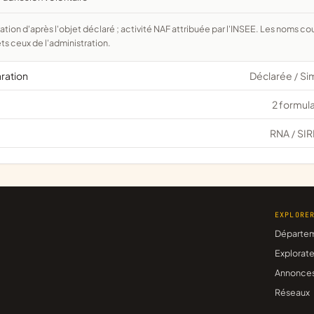
ts ceux de l'administration.
aration
Déclarée
Si
/
2 formula
RNA
SIR
/
EXPLORE
Départe
Explorate
Annonce
Réseaux