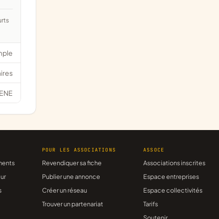
mple
ires
ENE
R
POUR LES ASSOCIATIONS
ASSOCE
ments
Revendiquer sa fiche
Associations inscrites
ur
Publier une annonce
Espace entreprises
s
Créer un réseau
Espace collectivités
Trouver un partenariat
Tarifs
Soutenir