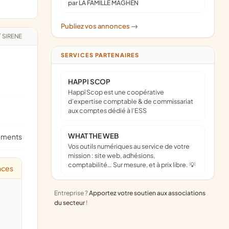
par LA FAMILLE MAGHEN
Publiez vos annonces
->
/
SIRENE
SERVICES PARTENAIRES
HAPPI SCOP
Happï Scop est une coopérative
d’expertise comptable & de commissariat
aux comptes dédié à l'ESS
WHAT THE WEB
ements
Vos outils numériques au service de votre
mission : site web, adhésions,
comptabilité… Sur mesure, et à prix libre. 💡
nces
Entreprise ?
Apportez votre soutien aux associations
du secteur
!