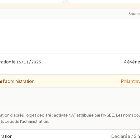
Sourc
ration le
4 évèn
16/11/2025
r l'administration
Philanthr
ts ceux de l'administration.
aration
Déclarée
Si
/