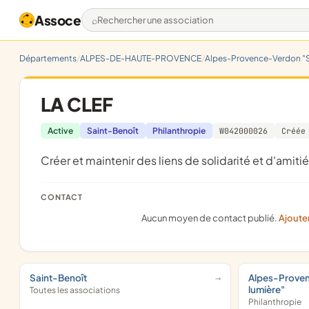
Assoce
Rechercher une association
Départements
ALPES-DE-HAUTE-PROVENCE
Alpes-Provence-Verdon "S
LA CLEF
Active
Saint-Benoît
Philanthropie
W042000026
Créée
créer et maintenir des liens de solidarité et d'ami
CONTACT
Aucun moyen de contact publié.
Ajoute
Saint-Benoît
Alpes-Prove
lumière"
Toutes les associations
Philanthropie