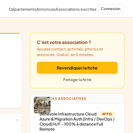
Connexion
Départements
Annonces
Associations inscrites
C'est votre association ?
Ajoutez contact, activités, photos et
annonces. Gratuit, en 5 minutes.
Revendiquer la fiche
Partager la fiche
ANNONCES ASSOCIATIVES
Bénévole Infrastructure Cloud
APPEL
Azure & Migration Auth [Infra / DevOps /
Cloud] H/F - 100% à distance Full
Remote