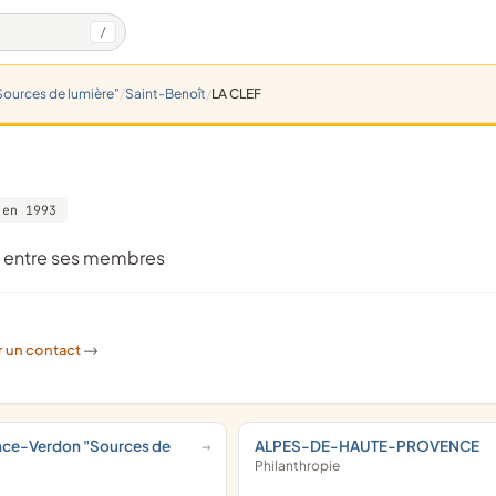
/
ources de lumière"
Saint-Benoît
LA CLEF
 en 1993
tié entre ses membres
r un contact
->
nce-Verdon "Sources de
ALPES-DE-HAUTE-PROVENCE
Philanthropie