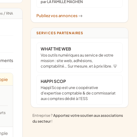
par LA FAMILLE MAGHEN
es
/
RNA
Publiez vos annonces
->
SERVICES PARTENAIRES
WHAT THE WEB
Vos outils numériques au service de votre
ements
mission : site web, adhésions,
comptabilité… Sur mesure, et à prix libre. 💡
opie
HAPPI SCOP
Happï Scop est une coopérative
d’expertise comptable & de commissariat
aux comptes dédié à l'ESS
Entreprise ?
Apportez votre soutien aux associations
du secteur
!
mple