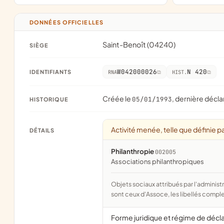
DONNÉES OFFICIELLES
Saint-Benoît (04240)
SIÈGE
W042000026
N 420
IDENTIFIANTS
RNA
HIST.
Créée le
, dernière décla
05/01/1993
HISTORIQUE
Activité menée, telle que définie pa
DÉTAILS
Philanthropie
002005
associations philanthropiques
Objets sociaux attribués par l'administration d'après l'objet déclaré ; activité NAF attribuée par l'INSEE. Les noms courts
sont ceux d'Assoce, les libellés comple
Forme juridique et régime de décl