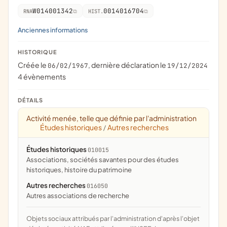
W014001342
0014016704
RNA
HIST.
Anciennes informations
HISTORIQUE
Créée le
, dernière déclaration le
06/02/1967
19/12/2024
4 évènements
DÉTAILS
Activité menée, telle que définie par l'administration
Études historiques
Autres recherches
/
Études historiques
010015
associations, sociétés savantes pour des études
historiques, histoire du patrimoine
Autres recherches
016050
autres associations de recherche
Objets sociaux attribués par l'administration d'après l'objet