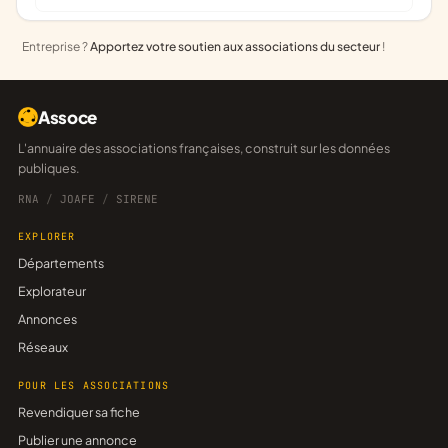
Entreprise ?
Apportez votre soutien aux associations du secteur
!
Assoce
L'annuaire des associations françaises, construit sur les données
publiques.
RNA
/
JOAFE
/
SIRENE
EXPLORER
Départements
Explorateur
Annonces
Réseaux
POUR LES ASSOCIATIONS
Revendiquer sa fiche
Publier une annonce