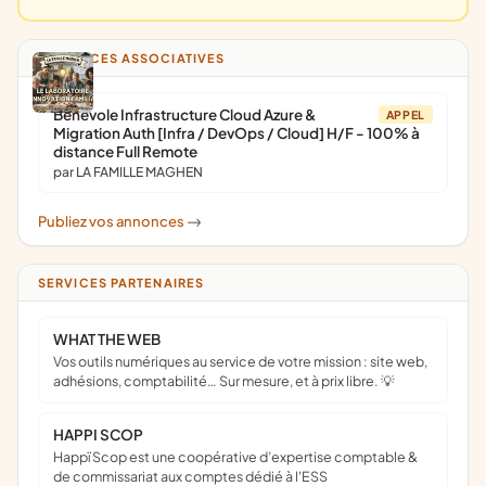
ANNONCES ASSOCIATIVES
Bénévole Infrastructure Cloud Azure &
APPEL
Migration Auth [Infra / DevOps / Cloud] H/F - 100% à
distance Full Remote
par LA FAMILLE MAGHEN
Publiez vos annonces
->
SERVICES PARTENAIRES
WHAT THE WEB
Vos outils numériques au service de votre mission : site web,
adhésions, comptabilité… Sur mesure, et à prix libre. 💡
HAPPI SCOP
Happï Scop est une coopérative d’expertise comptable &
de commissariat aux comptes dédié à l'ESS