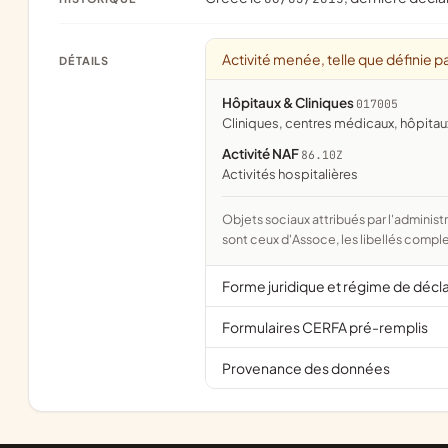
Activité menée, telle que définie pa
DÉTAILS
Hôpitaux & Cliniques
017005
cliniques, centres médicaux, hôpit
Activité NAF
86.10Z
Activités hospitalières
Objets sociaux attribués par l'administration d'après l'objet déclaré ; activité NAF attribuée par l'INSEE. Les noms courts
sont ceux d'Assoce, les libellés comple
Forme juridique et régime de décl
Formulaires CERFA pré-remplis
Provenance des données