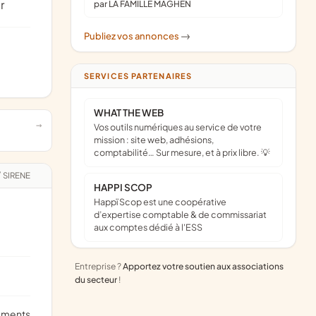
r
par LA FAMILLE MAGHEN
Publiez vos annonces
->
SERVICES PARTENAIRES
WHAT THE WEB
Vos outils numériques au service de votre
mission : site web, adhésions,
comptabilité… Sur mesure, et à prix libre. 💡
/
SIRENE
HAPPI SCOP
Happï Scop est une coopérative
d’expertise comptable & de commissariat
aux comptes dédié à l'ESS
Entreprise ?
Apportez votre soutien aux associations
du secteur
!
ements