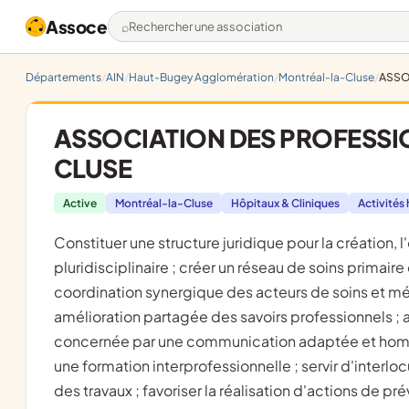
Assoce
Rechercher une association
Départements
AIN
Haut-Bugey Agglomération
Montréal-la-Cluse
ASSO
ASSOCIATION DES PROFESSI
CLUSE
Active
Montréal-la-Cluse
Hôpitaux & Cliniques
Activités 
constituer une structure juridique pour la création, l'organisation et le fonctionnement de la maison de santé
pluridisciplinaire ; créer un réseau de soins primaire 
coordination synergique des acteurs de soins et méd
amélioration partagée des savoirs professionnels ; a
concernée par une communication adaptée et homog
une formation interprofessionnelle ; servir d'interlo
des travaux ; favoriser la réalisation d'actions de p