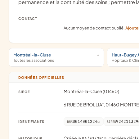
permanence et la continuité des soins ; permettre la
CONTACT
Aucun moyen de contact publié.
Ajoute
Montréal-la-Cluse
Haut-Bugey 
Toutes les associations
Hôpitaux & Cli
DONNÉES OFFICIELLES
Montréal-la-Cluse (01460)
SIÈGE
6 RUE DE BROLLIAT, 01460 MONTR
W014001224
924211329
IDENTIFIANTS
RNA
SIREN
Créée le
, dernière décla
06/03/2015
HISTORIQUE