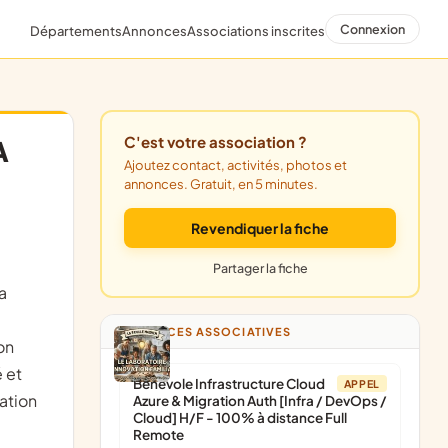
Connexion
Départements
Annonces
Associations inscrites
C'est votre association ?
A
Ajoutez contact, activités, photos et
annonces. Gratuit, en 5 minutes.
Revendiquer la fiche
Partager la fiche
la
ANNONCES ASSOCIATIVES
on
 et
Bénévole Infrastructure Cloud
APPEL
sation
Azure & Migration Auth [Infra / DevOps /
Cloud] H/F - 100% à distance Full
Remote