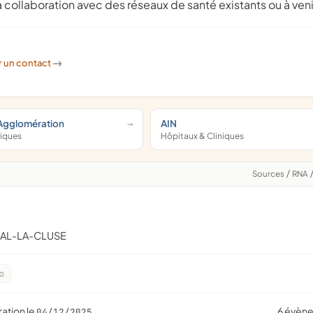
 collaboration avec des réseaux de santé existants ou à veni
r un contact
->
Agglomération
AIN
niques
Hôpitaux & Cliniques
Sources
/
RNA
EAL-LA-CLUSE
ration le
6 évèn
04/12/2025