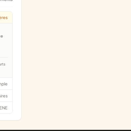
ières
ce
mple
ires
ENE