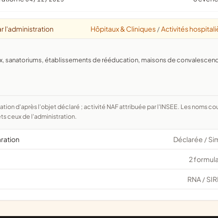
r l'administration
Hôpitaux & Cliniques
Activités hospital
/
aux, sanatoriums, établissements de rééducation, maisons de convalescen
ts ceux de l'administration.
aration
Déclarée
Si
/
2 formula
RNA
SIR
/