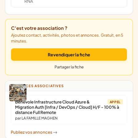
RNA
C'est votre association ?
Ajoutez contact, activités, photos et annonces. Gratuit, en 5
minutes.
Revendiquer la fiche
Partager la fiche
ANNONCES ASSOCIATIVES
Bénévole Infrastructure Cloud Azure &
APPEL
Migration Auth [Infra / DevOps / Cloud] H/F - 100% à
distance Full Remote
par LA FAMILLE MAGHEN
Publiez vos annonces
->