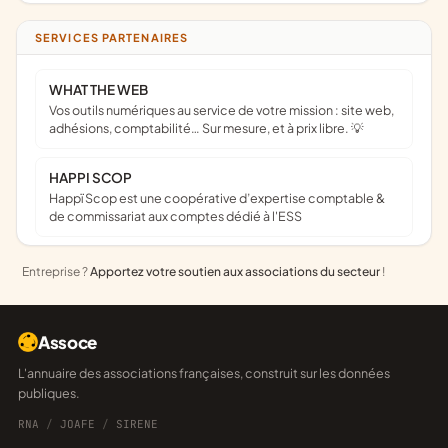
SERVICES PARTENAIRES
WHAT THE WEB
Vos outils numériques au service de votre mission : site web,
adhésions, comptabilité… Sur mesure, et à prix libre. 💡
HAPPI SCOP
Happï Scop est une coopérative d’expertise comptable &
de commissariat aux comptes dédié à l'ESS
Entreprise ?
Apportez votre soutien aux associations du secteur
!
Assoce
L'annuaire des associations françaises, construit sur les données
publiques.
RNA
/
JOAFE
/
SIRENE