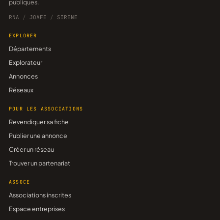
publiques.
RNA
/
JOAFE
/
SIRENE
EXPLORER
Départements
Explorateur
Annonces
Réseaux
POUR LES ASSOCIATIONS
Revendiquer sa fiche
Publier une annonce
Créer un réseau
Trouver un partenariat
ASSOCE
Associations inscrites
Espace entreprises