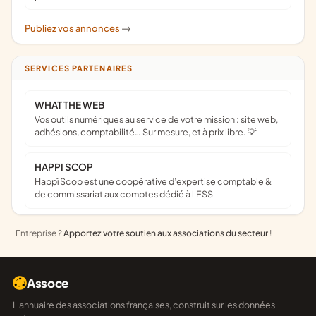
Publiez vos annonces
->
SERVICES PARTENAIRES
WHAT THE WEB
Vos outils numériques au service de votre mission : site web,
adhésions, comptabilité… Sur mesure, et à prix libre. 💡
HAPPI SCOP
Happï Scop est une coopérative d’expertise comptable &
de commissariat aux comptes dédié à l'ESS
Entreprise ?
Apportez votre soutien aux associations du secteur
!
Assoce
L'annuaire des associations françaises, construit sur les données